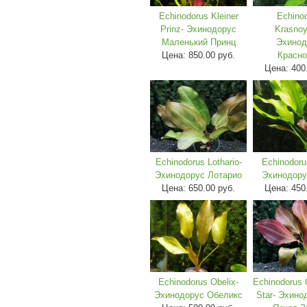
Echinodorus Kleiner
Echino
Prinz- Эхинодорус
Krasnoy
Маленький Принц
Эхинод
Цена:
850.00 руб.
Красно
Цена:
400
Echinodorus Lothario-
Echinodoru
Эхинодорус Лотарио
Эхинодору
Цена:
650.00 руб.
Цена:
450
Echinodorus Obelix-
Echinodorus 
Эхинодорус Обеликс
Star- Эхино