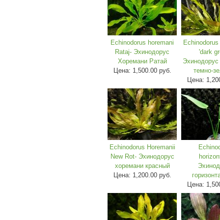
Echinodorus horemani
Echinodorus
Rataj- Эхинодорус
'dark gr
Хоремани Ратай
Эхинодорус
Цена:
1,500.00 руб.
темно-з
Цена:
1,20
Echinodorus Horemanii
Echino
New Rot- Эхинодорус
horizont
хоремани красный
Эхинод
Цена:
1,200.00 руб.
горизонт
Цена:
1,50