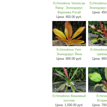
Echinodorus Veronicae
Echinodorus
Ratay- Эхинодорус
Эхинодорус
Вероника Ратай
Цена:
450
Цена:
850.00 руб.
Echinodorus Yeni-
Echinodoru
Эхинодорус Йени
требов
Цена:
900.00 руб.
Цена:
900
Echinodorus Вишневый
Echino
охотник
Вторж
Цена:
1,500.00 руб.
Цена:
700