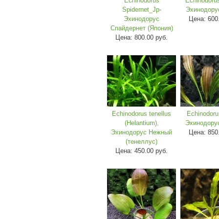
Echinodorus
Echinodoru
Spidernet_Jp-
Эхинодору
Эхинодорус
Цена:
600
Спайдернет (Япония)
Цена:
800.00 руб.
Echinodorus tenellus
Echinodoru
(Helantium),
Эхинодору
Эхинодорус Нежный
Цена:
850
(тенеллус)
Цена:
450.00 руб.