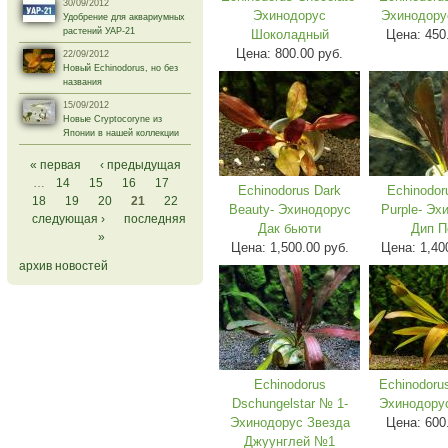
30/09/2012
Эхинодорус
Эхинодору
Удобрение для аквариумных
растений УАР-21
Шоколадный
Цена:
450
Цена:
800.00 руб.
22/09/2012
Новый Echinodorus, но без
названия
15/09/2012
Новые Cryptocoryne из
Японии в нашей коллекции
Страницы
« первая
‹ предыдущая
…
14
15
16
17
Echinodorus Dark
Echinodor
18
19
20
21
22
Beauty- Эхинодорус
Purple- Эх
следующая ›
последняя
Дак бьюти
Дип П
»
Цена:
1,500.00 руб.
Цена:
1,40
архив новостей
Echinodorus
Echinodoru
Dschungelstar № 1-
Эхинодору
Эхинодорус Звезда
Цена:
600
Джуунглей №1