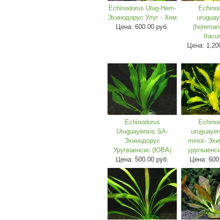
Echinodorus Ulug-Hem-
Echino
Эхинодорус Улуг - Хем
uruguay
Цена:
600.00 руб.
(horemani
Itacu
Цена:
1,20
Echinodorus
Echino
Uruguayensis SA-
uruguayen
Эхинодорус
minor- Эх
Уругваенсис (ЮВА)
уругваенс
Цена:
500.00 руб.
Цена:
600