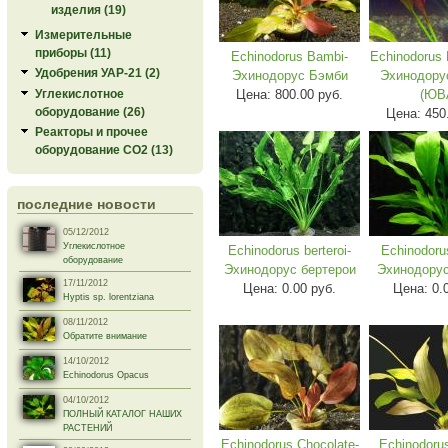
изделия (19)
Измерительные
приборы (11)
Echinodorus Bambi-
Echinodorus 
Удобрения УАР-21 (2)
Эхинодорус Бэмби
Эхинодору
Цена:
800.00 руб.
(ЮВ
Углекислотное
оборудование (26)
Цена:
450
Реакторы и прочее
оборудование СО2 (13)
последние новости
05/12/2012
Углекислотное
Echinodorus berteroi-
Echinodorus
оборудование
Эхинодорус бертерои
Эхинодорус
17/11/2012
Цена:
0.00 руб.
Цена:
0.
Hyptis sp. lorentziana
08/11/2012
Обратите внимание
14/10/2012
Echinodorus Opacus
04/10/2012
ПОЛНЫЙ КАТАЛОГ НАШИХ
РАСТЕНИЙ
Echinodorus Chocolate-
Echinodoru