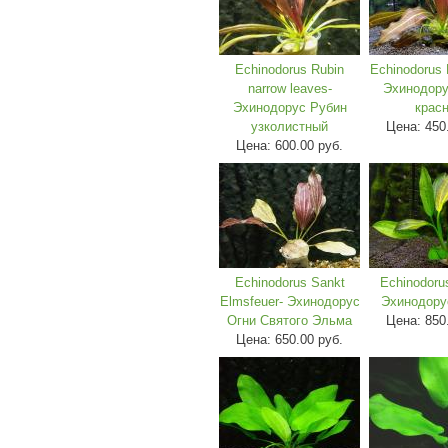
Echinodorus Rubin
Echinodorus 
narrow leaves-
Эхинодору
Эхинодорус Рубин
крас
узколистный
Цена:
450
Цена:
600.00 руб.
Echinodorus Sankt
Echinodoru
Elmsfeuer- Эхинодорус
Эхинодору
Огни Святого Эльма
Цена:
850
Цена:
650.00 руб.