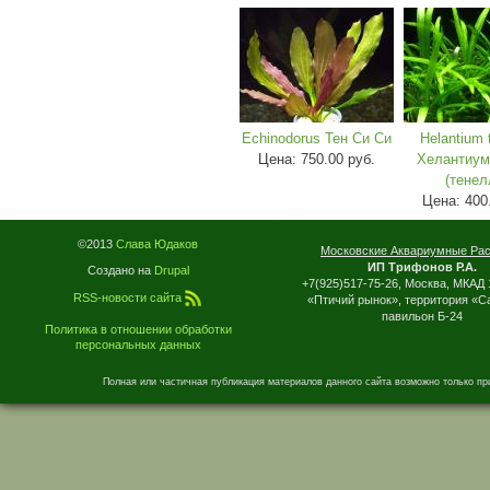
Echinodorus Тен Си Си
Helantium 
Цена:
750.00 руб.
Хелантиум
(тенел
Цена:
400
©2013
Слава Юдаков
Московские Аквариумные Ра
ИП Трифонов Р.А.
Создано на
Drupal
+7(925)517-75-26, Москва, МКАД 
RSS-новости сайта
«Птичий рынок», территория «С
павильон Б-24
Политика в отношении обработки
персональных данных
Полная или частичная публикация материалов данного сайта возможно только пр