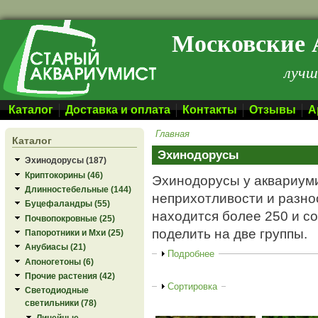
Перейти к основному содержанию
Московские 
лучш
Каталог
Доставка и оплата
Контакты
Отзывы
А
Главная
Каталог
Эхинодорусы
Эхинодорусы (187)
Криптокорины (46)
Эхинодорусы у аквариуми
Длинностебельные (144)
неприхотливости и разно
Буцефаландры (55)
находится более 250 и с
Почвопокровные (25)
поделить на две группы.
Папоротники и Мхи (25)
Анубиасы (21)
Показать
Подробнее
Апоногетоны (6)
Прочие растения (42)
Показать
Сортировка
Светодиодные
светильники (78)
Линейные