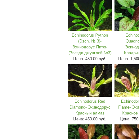
Echinodorus Python
Echino
(Dsch. № 3)-
Quadric
Эхинодорус Питон
Эхинод
(Звезда джунглей №3)
Квадри
Цена:
450.00 руб.
Цена:
1,50
Echinodorus Red
Echinodo
Diamond- Эхинодорус
Flame- Эх
Красный алмаз
Красное
Цена:
450.00 руб.
Цена:
750