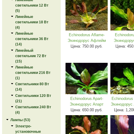
светильники 12 Вт
(5)
Линейные
светильники 18 Вт
(4)
Линейные
Echinodorus Aflame-
Echinodoru
светильники 36 Вт
Эхинодорус Афлейм
Эхинодору
(14)
Цена:
750.00 руб.
Цена:
450
Линейный
светильник 72 Вт
(15)
Линейные
светильники 216 Вт
(1)
Светильники 80 Вт
(14)
Светильники 120 Вт
Echinodorus Apart-
Echinodorus 
(21)
Эхинодорус Апарт
Эхинодорус 
Светильники 240 Вт
Цена:
650.00 руб.
Цена:
1,20
(4)
Лампы (53)
Электро-
установочные