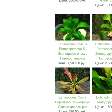
Цена:
500.00 руб.
Яркая З
Цена:
1,00
Echinodorus opacus
Echinodoru
Portoesperansa S-
Portoespe
Эхинодорус опакус
Эхинодору
Портоэсперанса
Портоэсп
Цена:
7,500.00 руб.
Цена:
2,50
Echinodorus Osiris
Echinodoru
Doppel rot- Эхинодорус
Эхинодору
Озирис допель рот
Цена:
1,80
Цена:
750.00 руб.