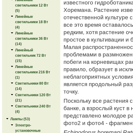
известного гидроботаник
светильники 12 Вт
Хоремана. Растение изве
(5)
отечественной культуре с
Линейные
светильники 18 Вт
все это время оставалос
(4)
редким, хотя растение оч
Линейные
простое в культивации и 
светильники 36 Вт
(14)
Малая распространенност
Линейный
проблемами в размножен
светильник 72 Вт
побеги на корневищах рас
(15)
Линейные
правило, образует в иск
светильники 216 Вт
неблагоприятных услови
(1)
является продольный раз
Светильники 80 Вт
(14)
точку.
Светильники 120 Вт
Поскольку все растения 
(21)
Светильники 240 Вт
банке, а взрослый куст в
(4)
представлено молодое рас
Лампы (53)
фото2 и фото4 - фрагмен
Электро-
установочные
Echinodorus horemani Rat