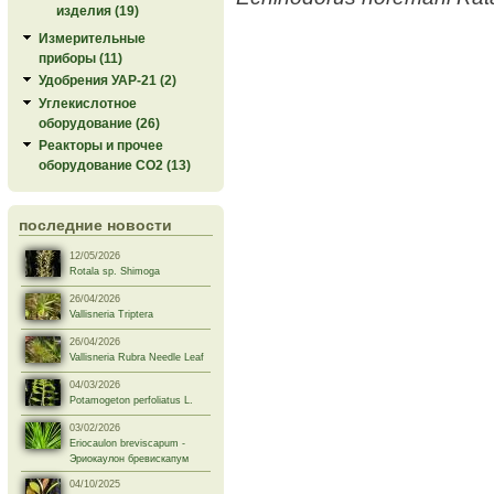
изделия (19)
Измерительные
приборы (11)
Удобрения УАР-21 (2)
Углекислотное
оборудование (26)
Реакторы и прочее
оборудование СО2 (13)
последние новости
12/05/2026
Rotala sp. Shimoga
26/04/2026
Vallisneria Triptera
26/04/2026
Vallisneria Rubra Needle Leaf
04/03/2026
Potamogeton perfoliatus L.
03/02/2026
Eriocaulon breviscapum -
Эриокаулон бревискапум
04/10/2025