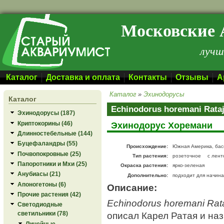
Перейти к основному содержанию
Московские 
лучш
Каталог
Доставка и оплата
Контакты
Отзывы
А
Каталог
»
Эхинодорусы
Каталог
Echinodorus horemani Rata
Эхинодорусы (187)
Криптокорины (46)
Эхинодорус Хоремани
Длинностебельные (144)
Буцефаландры (55)
Происхождение:
Южная Америка, бас
Почвопокровные (25)
Тип растения:
розеточное
с лен
Папоротники и Мхи (25)
Окраска растения:
ярко-зеленая
Анубиасы (21)
Дополнительно:
подходит для начин
Апоногетоны (6)
Описание:
Прочие растения (42)
Echinodorus horemani Rat
Светодиодные
описал Карел Ратая и наз
светильники (78)
Линейные