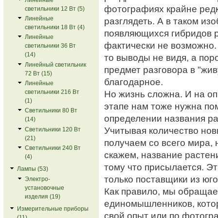
фотографиях крайне редк
светильники 12 Вт (5)
Линейные
разглядеть. А в таком из
светильники 18 Вт (4)
появляющихся гибридов 
Линейные
фактически не возможно. 
светильники 36 Вт
(14)
то выводы не видя, а пор
Линейный светильник
предмет разговора в "жив
72 Вт (15)
благодарное.
Линейные
Но жизнь сложна. И на о
светильники 216 Вт
(1)
этапе нам тоже нужна по
Светильники 80 Вт
определении названия ра
(14)
Учитывая количество нов
Светильники 120 Вт
(21)
получаем со всего мира, 
Светильники 240 Вт
скажем, название растен
(4)
тому что присылается. Э
Лампы (53)
только поставщики из юго
Электро-
установочные
Как правило, мы обраща
изделия (19)
единомышленников, кото
Измерительные приборы
свой опыт или по фотогр
(11)