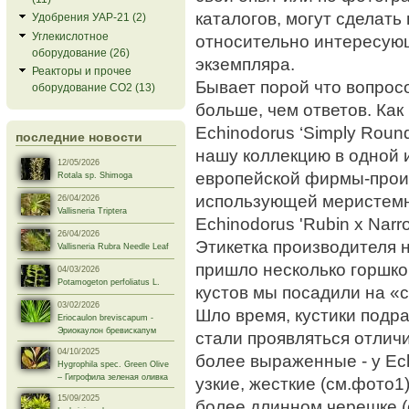
каталогов, могут сделат
Удобрения УАР-21 (2)
Углекислотное
относительно интересую
оборудование (26)
экземпляра.
Реакторы и прочее
Бывает порой что вопрос
оборудование СО2 (13)
больше, чем ответов. Как 
Echinodorus ‘Simply Round
последние новости
нашу коллекцию в одной 
12/05/2026
европейской фирмы-прои
Rotala sp. Shimoga
использующей меристемн
26/04/2026
Vallisneria Triptera
Echinodorus 'Rubin x Nar
26/04/2026
Этикетка производителя 
Vallisneria Rubra Needle Leaf
пришло несколько горшков
04/03/2026
Potamogeton perfoliatus L.
кустов мы посадили на «
03/02/2026
Шло время, кустики подра
Eriocaulon breviscapum -
Эриокаулон бревискапум
стали проявляться отличи
04/10/2025
более выраженные - у Ech
Hygrophila spec. Green Olive
– Гигрофила зеленая оливка
узкие, жесткие (см.фото1)
15/09/2025
более длинном черешке (