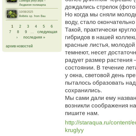
Ludwigia polycarpa –
дождались стрелок (фото
Людвигия поликарпа
10/08/2025
Но когда мы сняли молод
Bolbitis sp. from Bau
воду, стало окончательно
Страницы
1
2
3
4
5
6
Такой, практически кругл
7
8
9
…
следующая
гибридов в нашей коллекц
›
последняя »
красные листья, молодой 
архив новостей
темнеют, несет достаточн
радует размер растения 
состоянии. В течение ле
у окна, световой день пр
пыталось образовать над
сохранились.
Мы сами дали ему названи
возникли соображения на 
пишите нам.
http://staraqua.ru/content
kruglyy