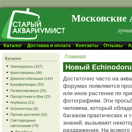
Перейти к основному содержанию
Московские 
лучш
Каталог
Доставка и оплата
Контакты
Отзывы
А
Главная
Каталог
Новый Echinodorus
Эхинодорусы (187)
Криптокорины (46)
Достаточно часто на акв
Длинностебельные (144)
форумах появляются прос
Буцефаландры (55)
Почвопокровные (25)
или иное растение по п
Папоротники и Мхи (25)
фотографиям. Эти просьбы
Анубиасы (21)
человека, который облад
Апоногетоны (6)
багажом практических и 
Прочие растения (42)
Светодиодные
знаний, вызывают некото
светильники (78)
раздражения. На всякого
Линейные