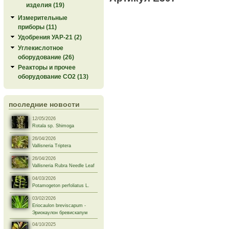
изделия (19)
Измерительные
приборы (11)
Удобрения УАР-21 (2)
Углекислотное
оборудование (26)
Реакторы и прочее
оборудование СО2 (13)
последние новости
12/05/2026
Rotala sp. Shimoga
26/04/2026
Vallisneria Triptera
26/04/2026
Vallisneria Rubra Needle Leaf
04/03/2026
Potamogeton perfoliatus L.
03/02/2026
Eriocaulon breviscapum -
Эриокаулон бревискапум
04/10/2025