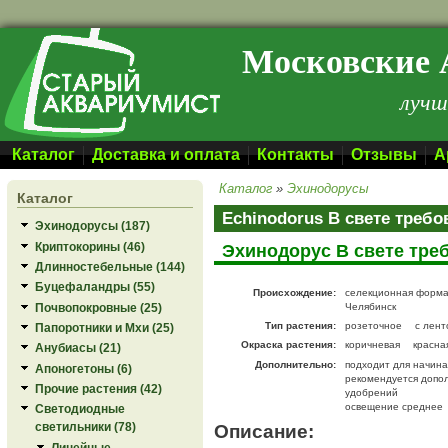
Перейти к основному содержанию
Московские 
лучш
Каталог
Доставка и оплата
Контакты
Отзывы
А
Каталог
»
Эхинодорусы
Каталог
Echinodorus В свете требо
Эхинодорусы (187)
Криптокорины (46)
Эхинодорус В свете тре
Длинностебельные (144)
Буцефаландры (55)
Происхождение:
селекционная форма
Почвопокровные (25)
Челябинск
Тип растения:
розеточное
с лен
Папоротники и Мхи (25)
Окраска растения:
коричневая
красна
Анубиасы (21)
Дополнительно:
подходит для начин
Апоногетоны (6)
рекомендуется допо
Прочие растения (42)
удобрений
освещение среднее
Светодиодные
Описание:
светильники (78)
Линейные