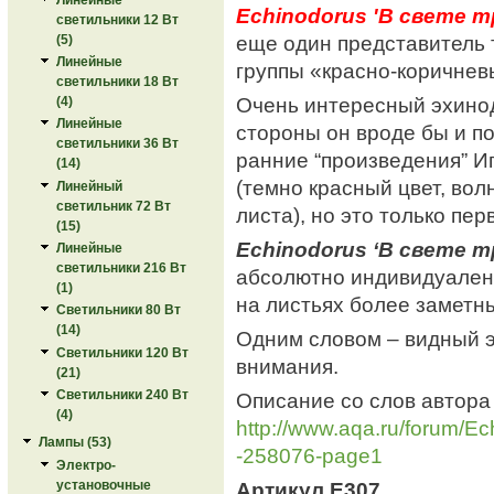
Echinodorus 'В свете 
светильники 12 Вт
еще один представитель 
(5)
Линейные
группы «красно-коричнев
светильники 18 Вт
Очень интересный эхино
(4)
Линейные
стороны он вроде бы и п
светильники 36 Вт
ранние “произведения” И
(14)
(темно красный цвет, вол
Линейный
светильник 72 Вт
листа), но это только пе
(15)
Echinodorus ‘В свете т
Линейные
светильники 216 Вт
абсолютно индивидуален.
(1)
на листьях более заметн
Светильники 80 Вт
(14)
Одним словом – видный э
Светильники 120 Вт
внимания.
(21)
Светильники 240 Вт
Описание со слов автора
(4)
http://www.aqa.ru/forum/Ech
Лампы (53)
-258076-page1
Электро-
установочные
Артикул E307