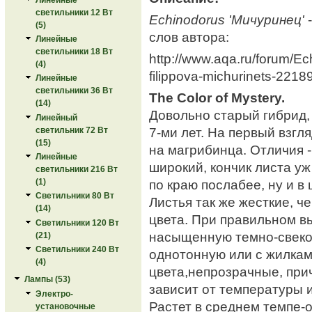
светильники 12 Вт
Echinodorus 'Мичуринец'
-
(5)
слов автора:
Линейные
светильники 18 Вт
http://www.aqa.ru/forum/Ec
(4)
filippova-michurinets-221
Линейные
светильники 36 Вт
The Color of Mystery.
(14)
Довольно старый гибрид, 
Линейный
7-ми лет. На первый взгл
светильник 72 Вт
(15)
на магрибинца. Отличия -
Линейные
широкий, кончик листа уж
светильники 216 Вт
по краю послабее, ну и в
(1)
Светильники 80 Вт
Листья так же жесткие, ч
(14)
цвета. При правильном в
Светильники 120 Вт
насыщенную темно-свекол
(21)
Светильники 240 Вт
однотонную или с жилкам
(4)
цвета,непрозрачные, при
Лампы (53)
зависит от температуры и 
Электро-
Растет в среднем темпе-о
установочные