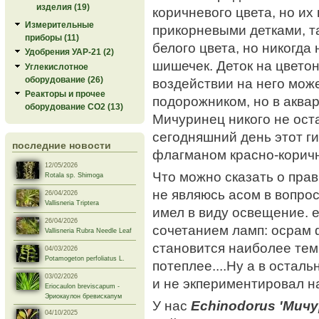
изделия (19)
коричневого цвета, но их
Измерительные
прикорневыми детками, та
приборы (11)
белого цвета, но никогда
Удобрения УАР-21 (2)
шишечек. Деток на цвето
Углекислотное
оборудование (26)
воздействии на него мож
Реакторы и прочее
подорожником, но в аквар
оборудование СО2 (13)
Мичуринец никого не ост
сегодняшний день этот г
последние новости
флагманом красно-коричн
12/05/2026
Что можно сказать о пра
Rotala sp. Shimoga
не являюсь асом в вопрос
26/04/2026
Vallisneria Triptera
имел в виду освещение. 
26/04/2026
сочетанием ламп: осрам 
Vallisneria Rubra Needle Leaf
становится наиболее тем
04/03/2026
Potamogeton perfoliatus L.
потеплее....Ну а в остал
03/02/2026
и не экпериментировал н
Eriocaulon breviscapum -
Эриокаулон бревискапум
У нас
Echinodorus 'Мич
04/10/2025