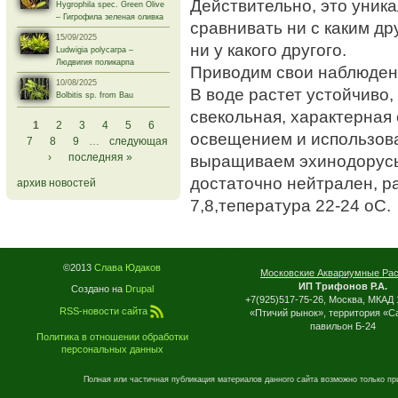
Действительно, это уника
Hygrophila spec. Green Olive
– Гигрофила зеленая оливка
сравнивать ни с каким др
15/09/2025
ни у какого другого.
Ludwigia polycarpa –
Людвигия поликарпа
Приводим свои наблюден
10/08/2025
В воде растет устойчиво,
Bolbitis sp. from Bau
свекольная, характерная
Страницы
1
2
3
4
5
6
освещением и использова
7
8
9
…
следующая
выращиваем эхинодорусы
›
последняя »
достаточно нейтрален, ра
архив новостей
7,8,тепература 22-24 оС.
©2013
Слава Юдаков
Московские Аквариумные Ра
ИП Трифонов Р.А.
Создано на
Drupal
+7(925)517-75-26, Москва, МКАД 
RSS-новости сайта
«Птичий рынок», территория «С
павильон Б-24
Политика в отношении обработки
персональных данных
Полная или частичная публикация материалов данного сайта возможно только пр