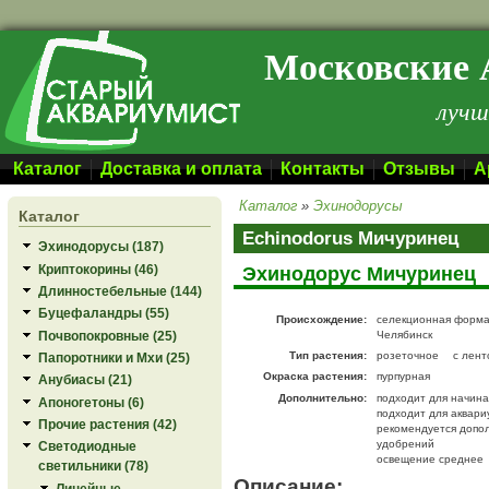
Перейти к основному содержанию
Московские 
лучш
Каталог
Доставка и оплата
Контакты
Отзывы
А
Каталог
»
Эхинодорусы
Каталог
Echinodorus Мичуринец
Эхинодорусы (187)
Криптокорины (46)
Эхинодорус Мичуринец
Длинностебельные (144)
Буцефаландры (55)
Происхождение:
селекционная форма
Почвопокровные (25)
Челябинск
Тип растения:
розеточное
с лен
Папоротники и Мхи (25)
Окраска растения:
пурпурная
Анубиасы (21)
Дополнительно:
подходит для начин
Апоногетоны (6)
подходит для аквари
Прочие растения (42)
рекомендуется допо
удобрений
Светодиодные
освещение среднее
светильники (78)
Описание:
Линейные