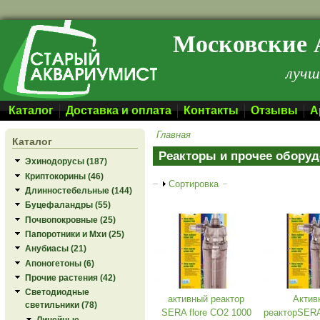
Перейти к основному содержанию
Московские 
лучш
Каталог
Доставка и оплата
Контакты
Отзывы
А
Главная
Каталог
Реакторы и прочее обору
Эхинодорусы (187)
Криптокорины (46)
Показать
Сортировка
Длинностебельные (144)
Буцефаландры (55)
Почвопокровные (25)
Папоротники и Мхи (25)
Анубиасы (21)
Апоногетоны (6)
Прочие растения (42)
Светодиодные
активный реактор
Актив
светильники (78)
SERA flore CO2 1000
реакторSERA
Линейные