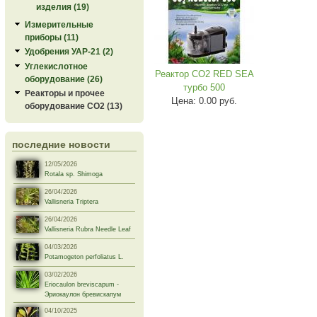
изделия (19)
Измерительные
приборы (11)
Удобрения УАР-21 (2)
Углекислотное
Реактор CO2 RED SEA
оборудование (26)
турбо 500
Реакторы и прочее
Цена:
0.00 руб.
оборудование СО2 (13)
последние новости
12/05/2026
Rotala sp. Shimoga
26/04/2026
Vallisneria Triptera
26/04/2026
Vallisneria Rubra Needle Leaf
04/03/2026
Potamogeton perfoliatus L.
03/02/2026
Eriocaulon breviscapum -
Эриокаулон бревискапум
04/10/2025