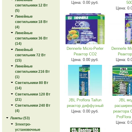
Цена:
0.00 руб.
50
светильники 12 Вт
Цена:
0.
(5)
Линейные
светильники 18 Вт
(4)
Линейные
светильники 36 Вт
(14)
Dennerle Micro-Perler
Dennerle Min
Линейный
Реактор CO2
Реакто
светильник 72 Вт
Цена:
0.00 руб.
Цена:
0.
(15)
Линейные
светильники 216 Вт
(1)
Светильники 80 Вт
(14)
Светильники 120 Вт
(21)
JBL Proflora Taifun
JBL мо
реактор диффузный
расширен
Светильники 240 Вт
(4)
Цена:
0.00 руб.
реактора 
ProFlora 
Лампы (53)
Цена:
0.
Электро-
установочные