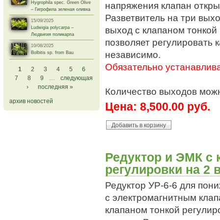
напряжения клапан откры
Hygrophila spec. Green Olive
– Гигрофила зеленая оливка
Разветвитель на три вых
15/09/2025
выход с клапаном тонкой 
Ludwigia polycarpa –
Людвигия поликарпа
позволяет регулировать 
10/08/2025
независимо.
Bolbitis sp. from Bau
Обязательно устанавлива
Страницы
1
2
3
4
5
6
7
8
9
…
следующая
›
последняя »
Количество выходов можн
архив новостей
Цена:
8,500.00 руб.
Редуктор и ЭМК с 
регулировки на 2 
Редуктор УР-6-6 для пон
с электромагнитным клап
клапаном тонкой регулир