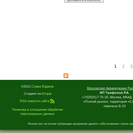
1
2
3
Страницы
©2013
Слава Юдаков
Московские Аквариумные Ра
ИП Трифонов Р.А.
Создано на
Drupal
+7(925)517-75-26, Москва, МКАД 
RSS-новости сайта
«Птичий рынок», территория «С
павильон Б-24
Политика в отношении обработки
персональных данных
Полная или частичная публикация материалов данного сайта возможно только пр