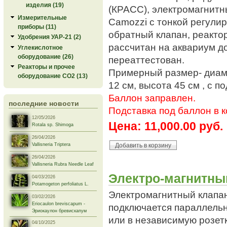
изделия (19)
(КРАСС), электромагнитн
Измерительные
Camozzi с тонкой регулир
приборы (11)
обратный клапан, реактор
Удобрения УАР-21 (2)
рассчитан на аквариум д
Углекислотное
оборудование (26)
переаттестован.
Реакторы и прочее
Примерный размер- диаме
оборудование СО2 (13)
12 см, высота 45 см , с п
Баллон заправлен.
последние новости
Подставка под баллон в к
12/05/2026
Цена:
11,000.00 руб.
Rotala sp. Shimoga
26/04/2026
Vallisneria Triptera
26/04/2026
Vallisneria Rubra Needle Leaf
Электро-магнитны
04/03/2026
Potamogeton perfoliatus L.
Электромагнитный клапан
03/02/2026
Eriocaulon breviscapum -
подключается параллель
Эриокаулон бревискапум
или в независимую розетк
04/10/2025