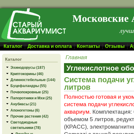
Перейти к основному содержанию
Московские 
лучш
Каталог
Доставка и оплата
Контакты
Отзывы
А
Главная
Каталог
Углекислотное об
Эхинодорусы (187)
Криптокорины (46)
Система подачи уг
Длинностебельные (144)
литров
Буцефаландры (55)
Почвопокровные (25)
Полностью готовая и уко
Папоротники и Мхи (25)
система подачи углекисло
Анубиасы (21)
аквариум.
Комплектация: 
Апоногетоны (6)
Прочие растения (42)
объемом 5 литров, редук
Светодиодные
(КРАСС), электромагнитн
светильники (78)
Camozzi с тонкой регулир
Линейные