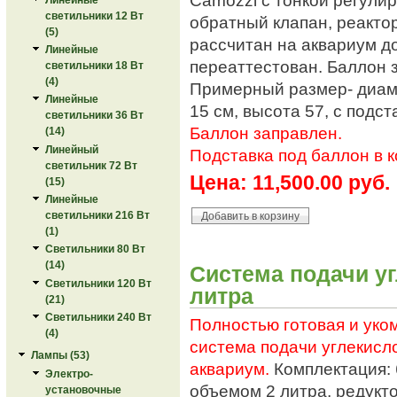
светильники 12 Вт
обратный клапан, реактор
(5)
рассчитан на аквариум д
Линейные
переаттестован. Баллон 
светильники 18 Вт
(4)
Примерный размер- диаме
Линейные
15 см, высота 57, с подст
светильники 36 Вт
Баллон заправлен.
(14)
Линейный
Подставка под баллон в к
светильник 72 Вт
Цена:
11,500.00 руб.
(15)
Линейные
светильники 216 Вт
(1)
Светильники 80 Вт
(14)
Система подачи уг
Светильники 120 Вт
литра
(21)
Светильники 240 Вт
Полностью готовая и уко
(4)
система подачи углекисло
Лампы (53)
аквариум.
Комплектация: 
Электро-
объемом 2 литра, редукто
установочные