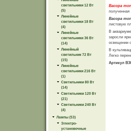
светильники 12 Вт
Bacopa monn
(5)
полученная 
Линейные
Bacopa monn
светильники 18 Вт
листовую пл
(4)
В аквариуме
Линейные
заросли ярк
светильники 36 Вт
освещении 
(14)
Линейный
В культива
светильник 72 Вт
Легко перен
(15)
Артикул B3
Линейные
светильники 216 Вт
(1)
Светильники 80 Вт
(14)
Светильники 120 Вт
(21)
Светильники 240 Вт
(4)
Лампы (53)
Электро-
установочные