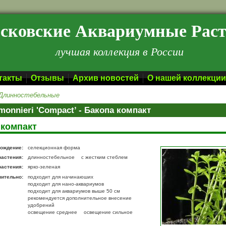
сковские Аквариумные Рас
лучшая коллекция в России
такты
Отзывы
Архив новостей
О нашей коллекции
Длинностебельные
monnieri 'Compact’ - Бакопа компакт
 компакт
ождение:
селекционная форма
растения:
длинностебельное
с жестким стеблем
растения:
ярко-зеленая
нительно:
подходит для начинаюших
подходит для нано-аквариумов
подходит для аквариумов выше 50 см
рекомендуется дополнительное внесение
удобрений
освещение среднее
освещение сильное