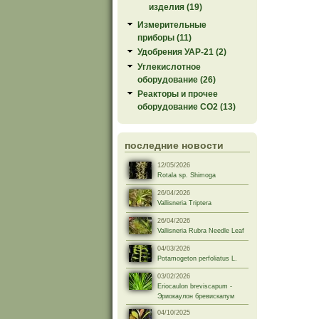
изделия (19)
Измерительные
приборы (11)
Удобрения УАР-21 (2)
Углекислотное
оборудование (26)
Реакторы и прочее
оборудование СО2 (13)
последние новости
12/05/2026
Rotala sp. Shimoga
26/04/2026
Vallisneria Triptera
26/04/2026
Vallisneria Rubra Needle Leaf
04/03/2026
Potamogeton perfoliatus L.
03/02/2026
Eriocaulon breviscapum -
Эриокаулон бревискапум
04/10/2025