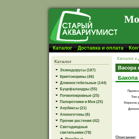
Перейти к основному содержанию
Мо
Каталог
Доставка и оплата
Кон
Каталог
»
Каталог
Bacopa 
Эхинодорусы (187)
Криптокорины (46)
Бакопа
Длинностебельные (144)
Буцефаландры (55)
Происх
Почвопокровные (25)
Тип 
Папоротники и Мхи (25)
Окраска 
Анубиасы (21)
Допол
Апоногетоны (6)
Прочие растения (42)
Светодиодные
светильники (78)
Описание:
Линейные