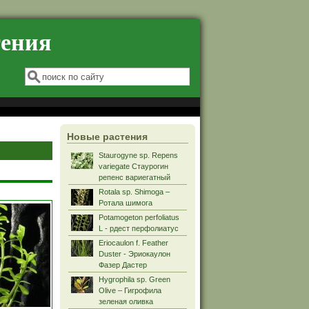
тения
Форма поиска
Поиск
Новые растения
Staurogyne sp. Repens
variegate Стаурогин
репенс вариегатный
Rotala sp. Shimoga –
Ротала шимога
Potamogeton perfoliatus
L - рдест перфолиатус
Eriocaulon f. Feather
Duster - Эриокаулон
Фазер Дастер
Hygrophila sp. Green
Olive – Гигрофила
зеленая оливка