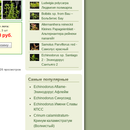
Ludwigia polycarpa
Людвигия поликарпа
Bolbitis sp. from Bau –
Больбитис Бау
Alternanthera reineckii
е лота:
Kleines Papageienblatt -
, 3 шт
Альтернантера рейнеки
0 руб.
папагейт
Samolus Parviflorus red -
Самолус красный
Echinodorus sp. Santiago
2 - Эхинодорус
Сантьяго 2
26 просмотров
Самые популярные
Echinodorus Aflame-
Эхинодорус Афлейм
Echinodorus Синусоид
Echinodorus Имени Славы
КПСС
Crinum calamistratum-
Кринум каламистратум
(Волнистый)