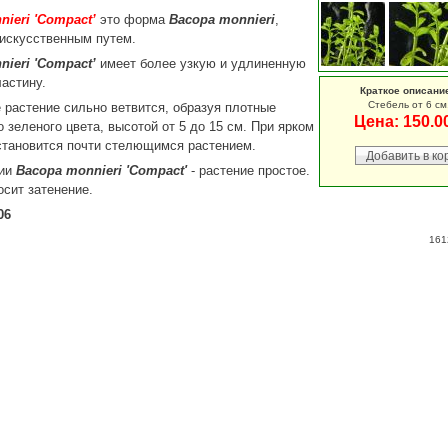
ieri 'Compact’
это форма
Bacopa monnieri
,
искусственным путем.
ieri 'Compact’
имеет более узкую и удлиненную
астину.
Краткое описани
Стебель от 6 см
 растение сильно ветвится, образуя плотные
Цена:
150.0
о зеленого цвета, высотой от 5 до 15 см. При ярком
становится почти стелющимся растением.
ции
Bacopa monnieri 'Compact'
- растение простое.
осит затенение.
06
161