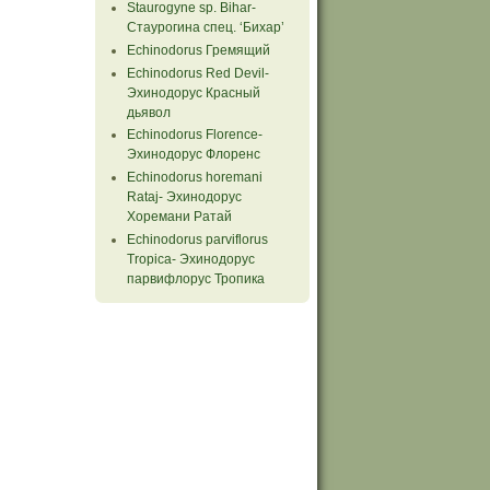
Staurogyne sp. Bihar-
Стаурогина спец. ‘Бихар’
Echinodorus Гремящий
Echinodorus Red Devil-
Эхинодорус Красный
дьявол
Echinodorus Florence-
Эхинодорус Флоренс
Echinodorus horemani
Rataj- Эхинодорус
Хоремани Ратай
Echinodorus parviflorus
Tropiсa- Эхинодорус
парвифлорус Тропика