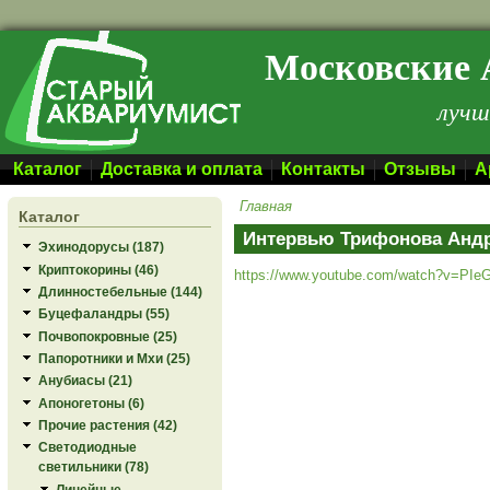
Перейти к основному содержанию
Московские 
лучш
Каталог
Доставка и оплата
Контакты
Отзывы
А
Главная
Каталог
Интервью Трифонова Анд
Эхинодорусы (187)
Криптокорины (46)
https://www.youtube.com/watch?v=PIe
Длинностебельные (144)
Буцефаландры (55)
Почвопокровные (25)
Папоротники и Мхи (25)
Анубиасы (21)
Апоногетоны (6)
Прочие растения (42)
Светодиодные
светильники (78)
Линейные