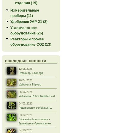
изделия (19)
Измерительные
приборы (11)
Удобрения УАР-21 (2)
Углекислотное
оборудование (26)
Реакторы и прочее
оборудование СО2 (13)
последние новости
12/05/2026
Rotala sp. Shimoga
26/04/2026
Vallisneria Triptera
26/04/2026
Vallisneria Rubra Needle Leaf
04/03/2026
Potamogeton perfoliatus L.
03/02/2026
Eriocaulon breviscapum -
Эриокаулон бревискапум
04/10/2025