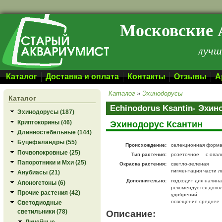
Перейти к основному содержанию
Московские 
лучш
Каталог
Доставка и оплата
Контакты
Отзывы
А
Каталог
»
Эхинодорусы
Каталог
Echinodorus Ksantin- Эхин
Эхинодорусы (187)
Криптокорины (46)
Эхинодорус Ксантин
Длинностебельные (144)
Буцефаландры (55)
Происхождение:
селекционная форм
Почвопокровные (25)
Тип растения:
розеточное
с овал
Папоротники и Мхи (25)
Окраска растения:
светло-зеленая
пигментация части л
Анубиасы (21)
Дополнительно:
подходит для начин
Апоногетоны (6)
рекомендуется допо
Прочие растения (42)
удобрений
освещение среднее
Светодиодные
Описание:
светильники (78)
Линейные