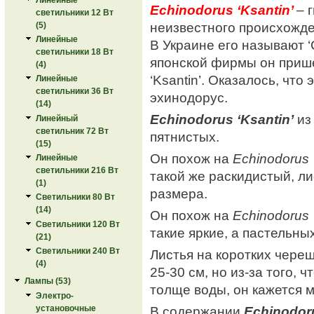
Echinodorus ‘Ksantin’
– 
светильники 12 Вт
неизвестного происхожде
(5)
Линейные
В Украине его называют ‘C
светильники 18 Вт
японской фирмы он приш
(4)
‘Ksantin’. Оказалось, что 
Линейные
светильники 36 Вт
эхинодорус.
(14)
Echinodorus ‘Ksantin’
из
Линейный
светильник 72 Вт
пятнистых.
(15)
Он похож на
Echinodorus ‘
Линейные
светильники 216 Вт
такой же раскидистый, ли
(1)
размера.
Светильники 80 Вт
(14)
Он похож на
Echinodorus 
Светильники 120 Вт
такие яркие, а пастельны
(21)
Светильники 240 Вт
Листья на коротких чере
(4)
25-30 см, но из-за того, 
Лампы (53)
толще воды, он кажется 
Электро-
установочные
В содержании
Echinodoru