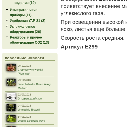
изделия (19)
приветствует внесение м
Измерительные
углекислого газа.
приборы (11)
При освещении высокой 
Удобрения УАР-21 (2)
Углекислотное
ярко, листья еще больше
оборудование (26)
Скорость роста средняя.
Реакторы и прочее
оборудование СО2 (13)
Артикул E299
последние новости
06/12/2018
Cryptocoryne wendtii
`Flamingo’
29/11/2018
Bucephalandra Green Wavy
Marbled
22/07/2018
О нашем хозяйстве
24/05/2018
Limnophila Brownii
14/05/2018
Lobelia cardinalis wavy