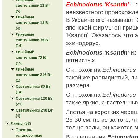
Echinodorus ‘Ksantin’
– 
светильники 12 Вт
неизвестного происхожде
(5)
Линейные
В Украине его называют ‘C
светильники 18 Вт
японской фирмы он приш
(4)
‘Ksantin’. Оказалось, что 
Линейные
светильники 36 Вт
эхинодорус.
(14)
Echinodorus ‘Ksantin’
из
Линейный
светильник 72 Вт
пятнистых.
(15)
Он похож на
Echinodorus ‘
Линейные
светильники 216 Вт
такой же раскидистый, ли
(1)
размера.
Светильники 80 Вт
(14)
Он похож на
Echinodorus 
Светильники 120 Вт
такие яркие, а пастельны
(21)
Светильники 240 Вт
Листья на коротких чере
(4)
25-30 см, но из-за того, 
Лампы (53)
толще воды, он кажется 
Электро-
установочные
В содержании
Echinodoru