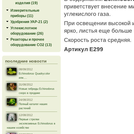
изделия (19)
приветствует внесение м
Измерительные
углекислого газа.
приборы (11)
При освещении высокой 
Удобрения УАР-21 (2)
Углекислотное
ярко, листья еще больше
оборудование (26)
Скорость роста средняя.
Реакторы и прочее
оборудование СО2 (13)
Артикул E299
последние новости
08/09/2012
Echinodorus Quadrycolor
или....
31/08/2012
Новые гибриды Echinodorus
скоро в продаже
24/08/2012
Полный каталог наших
растений
12/08/2012
Первые стрелки
эксклюзивных Echinodorus в
нашем хозяйстве