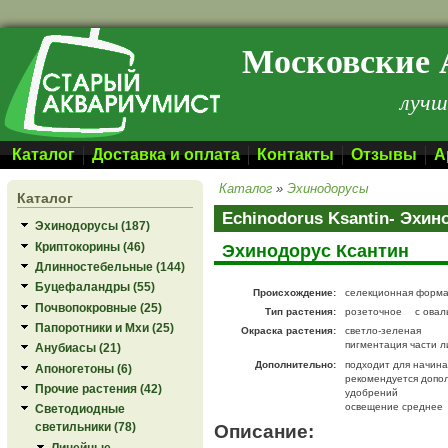
Перейти к основному содержанию
Московские 
лучш
Каталог
Доставка и оплата
Контакты
Отзывы
А
Каталог
»
Эхинодорусы
Каталог
Echinodorus Ksantin- Эхин
Эхинодорусы (187)
Криптокорины (46)
Эхинодорус Ксантин
Длинностебельные (144)
Буцефаландры (55)
Происхождение:
селекционная форм
Почвопокровные (25)
Тип растения:
розеточное
с овал
Папоротники и Мхи (25)
Окраска растения:
светло-зеленая
пигментация части л
Анубиасы (21)
Дополнительно:
подходит для начин
Апоногетоны (6)
рекомендуется допо
Прочие растения (42)
удобрений
освещение среднее
Светодиодные
Описание:
светильники (78)
Линейные