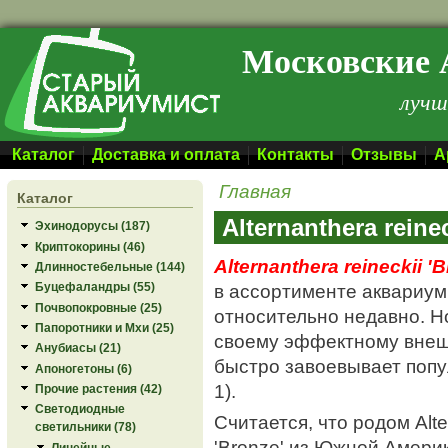
Перейти к основному содержанию
Московские 
лучш
Каталог
Доставка и оплата
Контакты
Отзывы
А
Главная
Каталог
Alternanthera reinec
Эхинодорусы (187)
Криптокорины (46)
Alternanthera reineckii '
Длинностебельные (144)
в ассортименте аквариу
Буцефаландры (55)
Почвопокровные (25)
относительно недавно. Н
Папоротники и Мхи (25)
своему эффектному внеш
Анубиасы (21)
быстро завоевывает попу
Апоногетоны (6)
1).
Прочие растения (42)
Светодиодные
Считается, что родом Alter
светильники (78)
'Bronze' из Южной Америк
Линейные