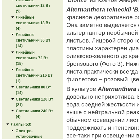
светильники 12 Вт
Alternanthera reineckii '
(5)
красивое декоративное ра
Линейные
светильники 18 Вт
Она заметно выделяется 
(4)
альтернантер необычной
Линейные
листьев. Лицевой сторон
светильники 36 Вт
(14)
пластины характерен диа
Линейный
оливково-зеленого до кра
светильник 72 Вт
бронзового (Фото 3). Ниж
(15)
Линейные
листа практически всегда
светильники 216 Вт
фиолетово – розовый цвет
(1)
Светильники 80 Вт
В культуре
Alternanthera 
(14)
довольно неприхотлива. 
Светильники 120 Вт
вода средней жесткости 
(21)
выше с нейтральной реак
Светильники 240 Вт
(4)
обычном освещении лист
Лампы (53)
поддерживать интенсивно
Электро-
все-таки при освещении 
установочные