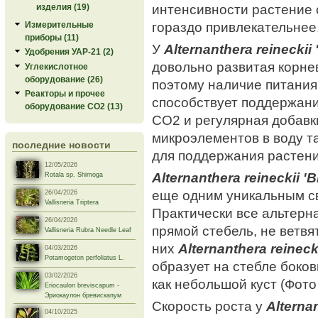
интенсивности растение 
изделия (19)
гораздо привлекательнее
Измерительные
приборы (11)
У
Alternanthera reineckii 
Удобрения УАР-21 (2)
довольно развитая корне
Углекислотное
оборудование (26)
поэтому наличие питания
Реакторы и прочее
способствует поддержани
оборудование СО2 (13)
СО2 и регулярная добавк
микроэлементов в воду т
последние новости
для поддержания растени
12/05/2026
Alternanthera reineckii '
Rotala sp. Shimoga
еще одним уникальным с
26/04/2026
Vallisneria Triptera
Практически все альтер
26/04/2026
прямой стебель, не ветвя
Vallisneria Rubra Needle Leaf
них
Alternanthera reineck
04/03/2026
Potamogeton perfoliatus L.
образует на стебле боков
03/02/2026
как небольшой куст (Фото 
Eriocaulon breviscapum -
Эриокаулон бревискапум
Скорость роста у
Alternan
04/10/2025