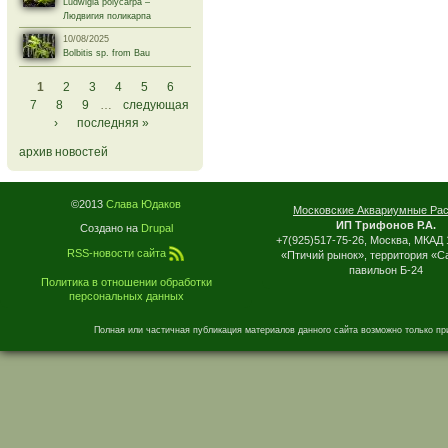
Ludwigia polycarpa –
Людвигия поликарпа
10/08/2025
Bolbitis sp. from Bau
Страницы
1
2
3
4
5
6
7
8
9
…
следующая
›
последняя »
архив новостей
©2013
Слава Юдаков
Московские Аквариумные Ра
ИП Трифонов Р.А.
Создано на
Drupal
+7(925)517-75-26, Москва, МКАД 
RSS-новости сайта
«Птичий рынок», территория «С
павильон Б-24
Политика в отношении обработки
персональных данных
Полная или частичная публикация материалов данного сайта возможно только пр