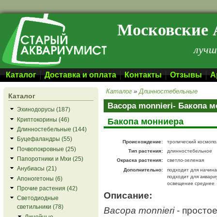
Перейти к основному содержанию
Московские 
лучш
Каталог
Доставка и оплата
Контакты
Отзывы
А
Каталог
»
Длинностебельные
Каталог
Bacopa monnieri- Бакопа 
Эхинодорусы (187)
Криптокорины (46)
Бакопа монниера
Длинностебельные (144)
Буцефаландры (55)
Происхождение:
тропический космопо
Почвопокровные (25)
Тип растения:
длинностебельное
Папоротники и Мхи (25)
Окраска растения:
светло-зеленая
Анубиасы (21)
Дополнительно:
подходит для начин
подходит для аквари
Апоногетоны (6)
освещение среднее
Прочие растения (42)
Описание:
Светодиодные
светильники (78)
Bacopa monnieri
- простое
Линейные