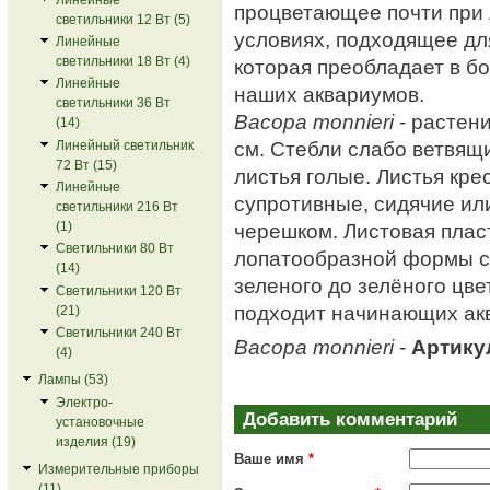
процветающее почти при
светильники 12 Вт (5)
условиях, подходящее дл
Линейные
светильники 18 Вт (4)
которая преобладает в б
Линейные
наших аквариумов.
светильники 36 Вт
Bacopa monnieri
- растен
(14)
см. Стебли слабо ветвящ
Линейный светильник
72 Вт (15)
листья голые. Листья кре
Линейные
супротивные, сидячие ил
светильники 216 Вт
черешком. Листовая плас
(1)
Светильники 80 Вт
лопатообразной формы с 
(14)
зеленого до зелёного цв
Светильники 120 Вт
подходит начинающих ак
(21)
Светильники 240 Вт
Bacopa monnieri
-
Артику
(4)
Лампы (53)
Электро-
Добавить комментарий
установочные
изделия (19)
Ваше имя
*
Измерительные приборы
(11)