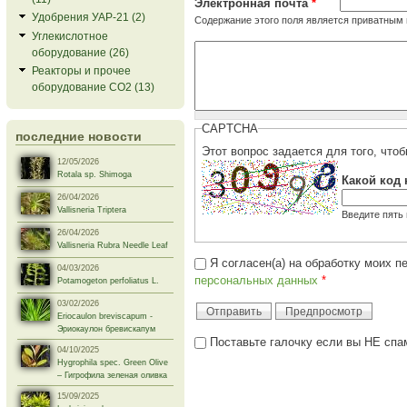
Электронная почта
*
Удобрения УАР-21 (2)
Содержание этого поля является приватным и
Углекислотное
оборудование (26)
Реакторы и прочее
оборудование СО2 (13)
CAPTCHA
последние новости
12/05/2026
Rotala sp. Shimoga
Какой код 
26/04/2026
Vallisneria Triptera
Введите пять
26/04/2026
Vallisneria Rubra Needle Leaf
Я согласен(а) на обработку моих 
04/03/2026
персональных данных
*
Potamogeton perfoliatus L.
03/02/2026
Eriocaulon breviscapum -
Эриокаулон бревискапум
Поставьте галочку если вы НЕ спа
04/10/2025
Hygrophila spec. Green Olive
– Гигрофила зеленая оливка
I'm a spammer
15/09/2025