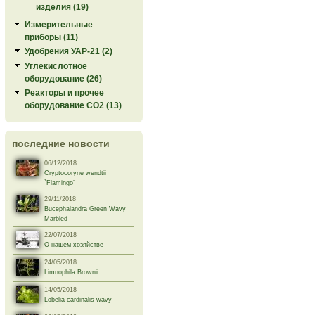
изделия (19)
Измерительные
приборы (11)
Удобрения УАР-21 (2)
Углекислотное
оборудование (26)
Реакторы и прочее
оборудование СО2 (13)
последние новости
06/12/2018
Cryptocoryne wendtii
`Flamingo’
29/11/2018
Bucephalandra Green Wavy
Marbled
22/07/2018
О нашем хозяйстве
24/05/2018
Limnophila Brownii
14/05/2018
Lobelia cardinalis wavy