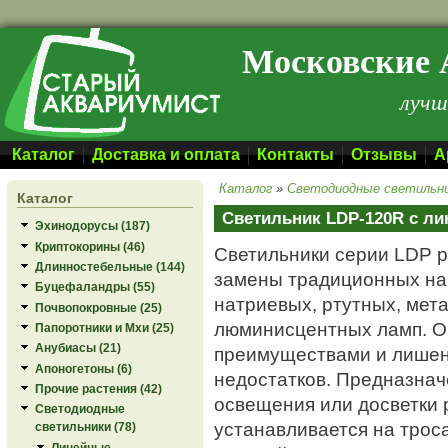
Перейти к основному содержанию
Московские 
лучш
Каталог
Доставка и оплата
Контакты
Отзывы
А
Каталог
»
Светодиодные светильн
Каталог
Светильник LDP-120R с ли
Эхинодорусы (187)
Криптокорины (46)
Светильники серии LDP 
Длинностебельные (144)
замены традиционных на
Буцефаландры (55)
натриевых, ртутных, мет
Почвопокровные (25)
люминисцентных ламп. О
Папоротники и Мхи (25)
Анубиасы (21)
преимуществами и лише
Апоногетоны (6)
недостатков. Предназна
Прочие растения (42)
освещения или досветки 
Светодиодные
устанавливается на трос
светильники (78)
Линейные