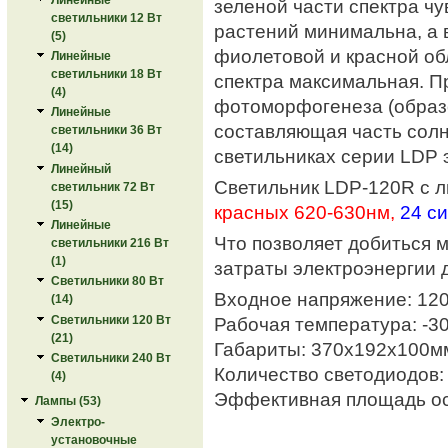
зеленой части спектра ч
светильники 12 Вт
растений минимальна, а 
(5)
фиолетовой и красной об
Линейные
светильники 18 Вт
спектра максимальная. П
(4)
фотоморфогенеза (образ
Линейные
составляющая часть солн
светильники 36 Вт
(14)
светильниках серии LDP 
Линейный
Светильник LDP-120R с 
светильник 72 Вт
(15)
красных 620-630нм,
24 с
Линейные
Что позволяет добиться 
светильники 216 Вт
(1)
затраты электроэнергии 
Светильники 80 Вт
Входное напряжение: 12
(14)
Рабочая температура: -3
Светильники 120 Вт
(21)
Габариты: 370х192х100м
Светильники 240 Вт
Количество светодиодов:
(4)
Эффективная площадь осв
Лампы (53)
Электро-
установочные