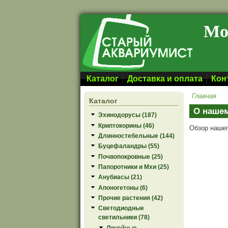
Перейти к основному содержанию
Мо
Каталог
Доставка и оплата
Кон
Главная
Каталог
О нашем
Эхинодорусы (187)
Криптокорины (46)
Обзор нашег
Длинностебельные (144)
Буцефаландры (55)
Почвопокровные (25)
Папоротники и Мхи (25)
Анубиасы (21)
Апоногетоны (6)
Прочие растения (42)
Светодиодные
светильники (78)
Линейные