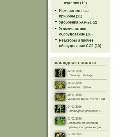
изделия (19)
Измерительные
приборы (11)
Удобрения УАР-21 (2)
Углекислотное
оборудование (26)
Реакторы и прочее
оборудование СО2 (13)
последние новости
12/05/2026
Rotala sp. Shimoga
26/04/2026
Vallisneria Triptera
26/04/2026
Vallisneria Rubra Needle Leaf
04/03/2026
Potamogeton perfoliatus L.
03/02/2026
Eriocaulon breviscapum -
Эриокаулон бревискапум
04/10/2025