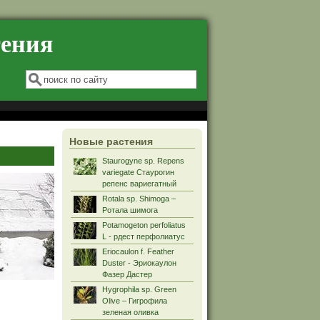
тения
Форма поиска
Поиск
Новые растения
Staurogyne sp. Repens
variegate Стаурогин
репенс вариегатный
Rotala sp. Shimoga –
Ротала шимога
Potamogeton perfoliatus
L - рдест перфолиатус
Eriocaulon f. Feather
Duster - Эриокаулон
Фазер Дастер
Hygrophila sp. Green
Olive – Гигрофила
зеленая оливка