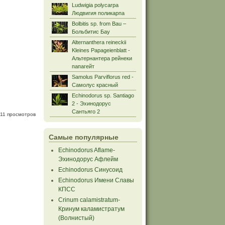
Ludwigia polycarpa
Людвигия поликарпа
Bolbitis sp. from Bau –
Больбитис Бау
Alternanthera reineckii
Kleines Papageienblatt -
Альтернантера рейнеки
папагейт
Samolus Parviflorus red -
Самолус красный
Echinodorus sp. Santiago
2 - Эхинодорус
Сантьяго 2
11 просмотров
Самые популярные
Echinodorus Aflame-
Эхинодорус Афлейм
Echinodorus Синусоид
Echinodorus Имени Славы
КПСС
Crinum calamistratum-
Кринум каламистратум
(Волнистый)