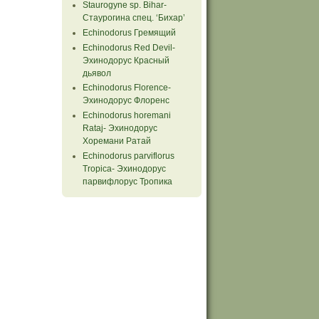
Staurogyne sp. Bihar-
Стаурогина спец. ‘Бихар’
Echinodorus Гремящий
Echinodorus Red Devil-
Эхинодорус Красный
дьявол
Echinodorus Florence-
Эхинодорус Флоренс
Echinodorus horemani
Rataj- Эхинодорус
Хоремани Ратай
Echinodorus parviflorus
Tropiсa- Эхинодорус
парвифлорус Тропика