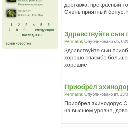
Ludwigia polycarpa –
доставка, прекрасный то
Людвигия поликарпа
Очень приятный бонус.
10/08/2025
Bolbitis sp. from Bau
Страницы
1
2
3
4
5
6
7
8
9
…
следующая
Здравствуйте сын 
›
последняя »
Permalink
Опубликовано
сб, 03/
архив новостей
Здравствуйте сын приоб
хорошо спасибо большое
хорошие
Приобрёл эхинодо
Permalink
Опубликовано
вт, 19/
Приобрёл эхинодорус Си
на высшем уровне, довол