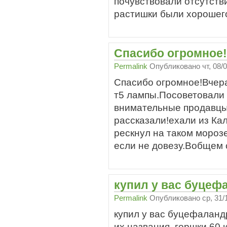
почувствовали отсутств
растишки были хорошего
Спасибо огромное!
Permalink
Опубликовано
чт, 08/
Спасибо огромное!Вчера
т5 лампы.Посоветовали 
внимательные продавцы
рассказали!ехали из Кал
рескнул на таком морозе
если не довезу.Вобщем 
купил у вас буцеф
Permalink
Опубликовано
ср, 31/
купил у вас буцефаланд
их названия. горшки 60 