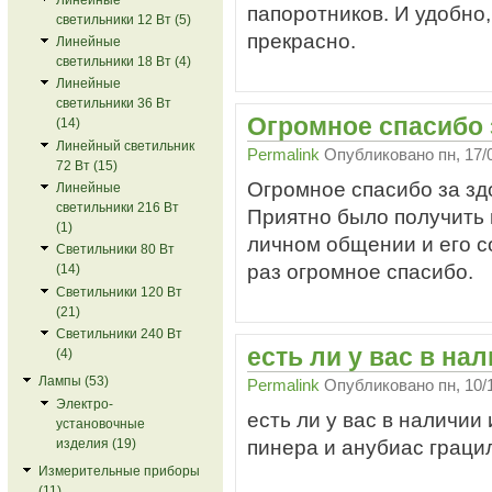
папоротников. И удобно,
светильники 12 Вт (5)
прекрасно.
Линейные
светильники 18 Вт (4)
Линейные
светильники 36 Вт
Огромное спасибо 
(14)
Линейный светильник
Permalink
Опубликовано
пн, 17/
72 Вт (15)
Огромное спасибо за зд
Линейные
светильники 216 Вт
Приятно было получить 
(1)
личном общении и его с
Светильники 80 Вт
раз огромное спасибо.
(14)
Светильники 120 Вт
(21)
Светильники 240 Вт
есть ли у вас в на
(4)
Лампы (53)
Permalink
Опубликовано
пн, 10/
Электро-
есть ли у вас в наличии
установочные
пинера и анубиас граци
изделия (19)
Измерительные приборы
(11)