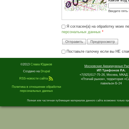
Какой код 
Введите пять
Я согласен(а) на обработку моих 
персональных данных
*
Поставьте галочку если вы НЕ спа
I'm a spammer
©2013
Слава Юдаков
Московские Аквариумные Ра
ИП Трифонов Р.А.
Создано на
Drupal
+7(925)517-75-26, Москва, МКАД 
RSS-новости сайта
«Птичий рынок», территория «С
павильон Б-24
Политика в отношении обработки
персональных данных
Полная или частичная публикация материалов данного сайта возможно только пр