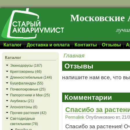
Перейти к основному содержанию
Московские 
лучш
Каталог
Доставка и оплата
Контакты
Отзывы
А
Главная
Каталог
Отзывы
Эхинодорусы (187)
Криптокорины (46)
напишите нам все, что в
Длинностебельные (144)
Буцефаландры (55)
Почвопокровные (25)
Папоротники и Мхи (25)
Комментарии
Анубиасы (21)
Апоногетоны (6)
Спасибо за растен
Прочие растения (42)
Permalink
Опубликовано
вт, 21/
Светодиодные
светильники (78)
Спасибо за растения! О
Линейные