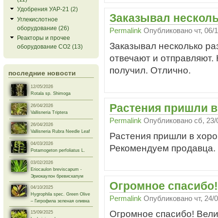
Удобрения УАР-21 (2)
Заказывал несколь
Углекислотное
оборудование (26)
Permalink
Опубликовано
чт, 06/
Реакторы и прочее
Заказывал несколько ра
оборудование СО2 (13)
отвечают и отправляют. 
получил. Отлично.
последние новости
12/05/2026
Rotala sp. Shimoga
Растения пришли 
26/04/2026
Vallisneria Triptera
Permalink
Опубликовано
сб, 23/
26/04/2026
Vallisneria Rubra Needle Leaf
Растения пришли в хоро
04/03/2026
Рекомендуем продавца.
Potamogeton perfoliatus L.
03/02/2026
Eriocaulon breviscapum -
Эриокаулон бревискапум
Огромное спасибо
04/10/2025
Hygrophila spec. Green Olive
Permalink
Опубликовано
чт, 24/
– Гигрофила зеленая оливка
Огромное спасибо! Вели
15/09/2025