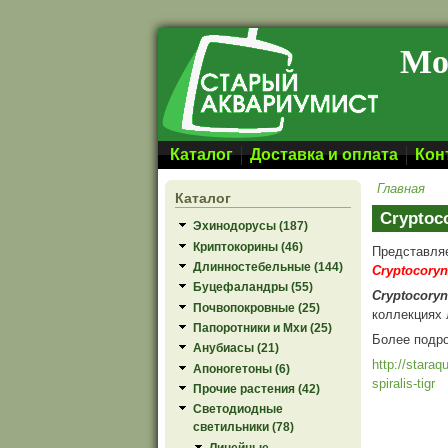
Перейти к основному содержанию
Мо
Каталог
Доставка и оплата
Кон
Главная
Каталог
Cryptoco
Эхинодорусы (187)
Криптокорины (46)
Представля
Длинностебельные (144)
Cryptocoryne
Буцефаландры (55)
Cryptocoryne
Почвопокровные (25)
коллекциях 
Папоротники и Мхи (25)
Более подр
Анубиасы (21)
http://staraq
Апоногетоны (6)
spiralis-tigr
Прочие растения (42)
Светодиодные
светильники (78)
Линейные