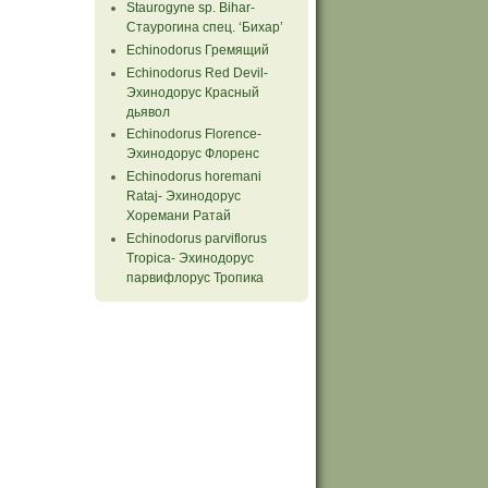
Staurogyne sp. Bihar-
Стаурогина спец. ‘Бихар’
Echinodorus Гремящий
Echinodorus Red Devil-
Эхинодорус Красный
дьявол
Echinodorus Florence-
Эхинодорус Флоренс
Echinodorus horemani
Rataj- Эхинодорус
Хоремани Ратай
Echinodorus parviflorus
Tropiсa- Эхинодорус
парвифлорус Тропика