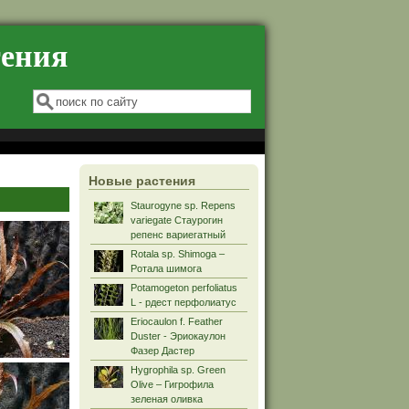
тения
Форма поиска
Поиск
Новые растения
Staurogyne sp. Repens
variegate Стаурогин
репенс вариегатный
Rotala sp. Shimoga –
Ротала шимога
Potamogeton perfoliatus
L - рдест перфолиатус
Eriocaulon f. Feather
Duster - Эриокаулон
Фазер Дастер
Hygrophila sp. Green
Olive – Гигрофила
зеленая оливка