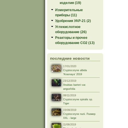
изделия (19)
Измерительные
приборы (11)
Удобрения УАР-21 (2)
Углекислотное
оборудование (26)
Реакторы и прочее
оборудование СО2 (13)
последние новости
17/01/2020
Cryptocoryne albida
'Krasnaya' 2019
23/12/2019
Anubias barteri var.
angusfolia
08/11/2019
Cryptocoryne spiralis sp.
Tiger
15/09/2019
Cryptocoryne nurii. Размер
XXL - large
11/06/2019