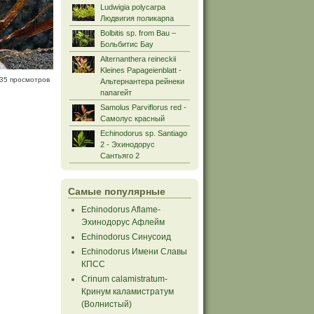
Ludwigia polycarpa
Людвигия поликарпа
Bolbitis sp. from Bau –
Больбитис Бау
Alternanthera reineckii
Kleines Papageienblatt -
35 просмотров
Альтернантера рейнеки
папагейт
Samolus Parviflorus red -
Самолус красный
Echinodorus sp. Santiago
2 - Эхинодорус
Сантьяго 2
Самые популярные
Echinodorus Aflame-
Эхинодорус Афлейм
Echinodorus Синусоид
Echinodorus Имени Славы
КПСС
Crinum calamistratum-
Кринум каламистратум
(Волнистый)