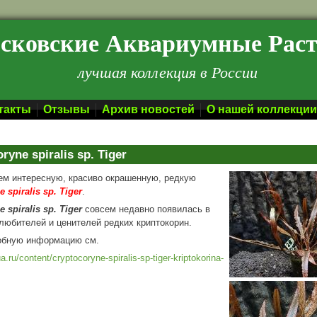
сковские Аквариумные Рас
лучшая коллекция в России
такты
Отзывы
Архив новостей
О нашей коллекции
ryne spiralis sp. Tiger
ем интересную, красиво окрашенную, редкую
 spiralis sp. Tiger
.
 spiralis sp. Tiger
совсем недавно появилась в
любителей и ценителей редких криптокорин.
обную информацию см.
ua.ru/content/cryptocoryne-spiralis-sp-tiger-kriptokorina-