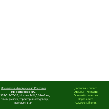
Московские Аквариумные Растения
Доставка и оплата
ИП Трифонов Р.А.
Отзывы
Контакты
(925)517-75-26, Москва, МКАД 14-ый км,
О нашей коллекции
Птичий рынок», территория «Садовод»,
Карта сайта
павильон Б-24
Служебный вход