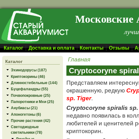
Перейти к основному содержанию
Московские 
лучш
Каталог
Доставка и оплата
Контакты
Отзывы
А
Главная
Каталог
Cryptocoryne spiral
Эхинодорусы (187)
Криптокорины (46)
Представляем интересну
Длинностебельные (144)
окрашенную, редкую
Cryp
Буцефаландры (55)
Почвопокровные (25)
sp. Tiger
.
Папоротники и Мхи (25)
Cryptocoryne spiralis sp.
Анубиасы (21)
недавно появилась в кол
Апоногетоны (6)
Прочие растения (42)
любителей и ценителей р
Светодиодные
криптокорин.
светильники (78)
Линейные