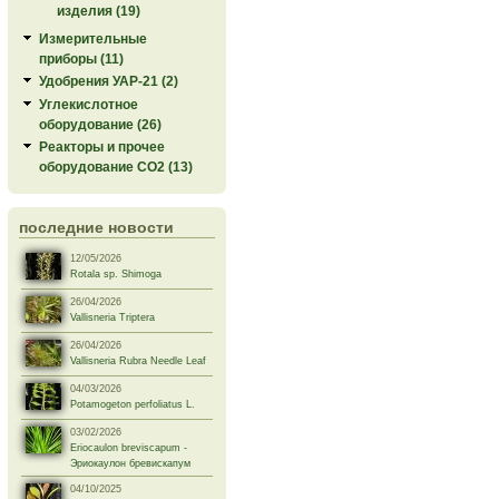
изделия (19)
Измерительные
приборы (11)
Удобрения УАР-21 (2)
Углекислотное
оборудование (26)
Реакторы и прочее
оборудование СО2 (13)
последние новости
12/05/2026
Rotala sp. Shimoga
26/04/2026
Vallisneria Triptera
26/04/2026
Vallisneria Rubra Needle Leaf
04/03/2026
Potamogeton perfoliatus L.
03/02/2026
Eriocaulon breviscapum -
Эриокаулон бревискапум
04/10/2025