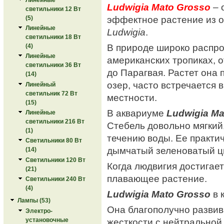
Ludwigia Mato Grosso
– 
светильники 12 Вт
эффектное растение из 
(5)
Линейные
Ludwigia
.
светильники 18 Вт
В природе широко распро
(4)
Линейные
американских тропиках, 
светильники 36 Вт
до Парагвая. Растет она 
(14)
озер, часто встречается 
Линейный
светильник 72 Вт
местности.
(15)
В аквариуме
Ludwigia Ma
Линейные
светильники 216 Вт
Стебель довольно мягкий
(1)
течению воды. Ее практи
Светильники 80 Вт
дымчатый зеленоватый цв
(14)
Светильники 120 Вт
Когда людвигия достигае
(21)
плавающее растение.
Светильники 240 Вт
(4)
Ludwigia Mato Grosso
в 
Лампы (53)
Она благополучно развива
Электро-
установочные
жесткости с нейтральной