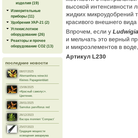
изделия (19)
высокой интенсивности л
Измерительные
жидких микроудобрений 
приборы (11)
красивого внешнего вида
Удобрения УАР-21 (2)
Углекислотное
Впрочем, если у
Ludwigi
оборудование (26)
и мельчать это верный п
Реакторы и прочее
и микроэлементов в воде
оборудование СО2 (13)
Артикул L230
последние новости
08/07/2025
Alternanthera reineckii
Kleines Papageienblatt
15/06/2025
«Красный самолус».
Цветение.
28/01/2025
Samolus parviflorus red
26/12/2023
Bacopa monnieri 'Compact’
25/07/2023
Градация мощности
освещения аквариума