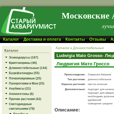
Перейти к основному содержанию
Московские 
лучш
Каталог
Доставка и оплата
Контакты
Отзывы
А
Каталог
»
Длинностебельные
Каталог
Ludwigia Mato Grosso- Лю
Эхинодорусы (187)
Криптокорины (46)
Людвигия Мато Гроссо
Длинностебельные (144)
Буцефаландры (55)
Происхождение:
Северная Америка
Почвопокровные (25)
Тип растения:
длинностебельное
Папоротники и Мхи (25)
Окраска растения:
светло-зеленая
Анубиасы (21)
Дополнительно:
подходит для начин
подходит для аквари
Апоногетоны (6)
необходимо дополни
Прочие растения (42)
удобрений
освещение среднее
Светодиодные
Описание:
светильники (78)
Линейные