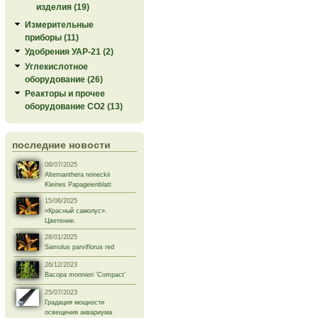
изделия (19)
Измерительные
приборы (11)
Удобрения УАР-21 (2)
Углекислотное
оборудование (26)
Реакторы и прочее
оборудование СО2 (13)
последние новости
08/07/2025
Alternanthera reineckii
Kleines Papageienblatt
15/06/2025
«Красный самолус».
Цветение.
28/01/2025
Samolus parviflorus red
26/12/2023
Bacopa monnieri 'Compact’
25/07/2023
Градация мощности
освещения аквариума