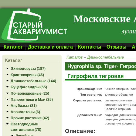
Перейти к основному содержанию
Московские 
лучш
Каталог
Доставка и оплата
Контакты
Отзывы
А
Каталог
»
Длинностебельные
Каталог
Hygrophila sp. Tiger- Гигр
Эхинодорусы (187)
Криптокорины (46)
Гигрофила тигровая
Длинностебельные (144)
Буцефаландры (55)
Происхождение:
Южная Америка, бас
Почвопокровные (25)
Тип растения:
длинностебельное
Папоротники и Мхи (25)
Окраска растения:
светло-коричневая
пигментные пятна на
Анубиасы (21)
наличие штрихов
Апоногетоны (6)
Дополнительно:
подходит для начин
Прочие растения (42)
подходит для аквари
освещение среднее
Светодиодные
Описание:
светильники (78)
Линейные