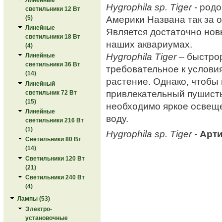
Hygrophila sp. Tiger
- род
светильники 12 Вт
Америки Названа так за о
(5)
Линейные
Является достаточно нов
светильники 18 Вт
наших аквариумах.
(4)
Hygrophila Tiger
– быстро
Линейные
светильники 36 Вт
требовательное к услов
(14)
растение. Однако, чтобы
Линейный
привлекательный пушисты
светильник 72 Вт
(15)
необходимо яркое освещ
Линейные
воду.
светильники 216 Вт
(1)
Hygrophila sp. Tiger
-
Арти
Светильники 80 Вт
(14)
Светильники 120 Вт
(21)
Светильники 240 Вт
(4)
Лампы (53)
Электро-
установочные