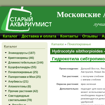
Перейти к основному содержанию
Московские 
лучш
Каталог
Доставка и оплата
Контакты
Отзывы
А
Каталог
»
Почвопокровные
Каталог
Hydrocotyle sibthorpioide
Эхинодорусы (187)
Криптокорины (46)
Гидрокотила сибтропик
Длинностебельные (144)
Буцефаландры (55)
Происхождение:
Дальний Восток, Япо
Почвопокровные (25)
Австралия, Новая З
Тип растения:
с ползучим стеблем
Папоротники и Мхи (25)
с мягким стеблем
Анубиасы (21)
Окраска растения:
ярко-зеленая
Апоногетоны (6)
Дополнительно:
подходит для нано-а
Прочие растения (42)
может использоватьс
необходима подача 
Светодиодные
рекомендуется допо
светильники (78)
удобрений
Линейные