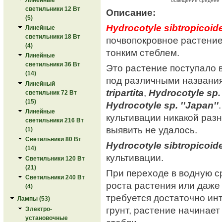
освещение среднее
светильники 12 Вт
Описание:
(5)
Hydrocotyle sibtropicoid
Линейные
светильники 18 Вт
почвопокровное растение
(4)
тонким стеблем.
Линейные
светильники 36 Вт
Это растение поступало 
(14)
под различными названи
Линейный
tripartita
,
Hydrocotyle sp. '
светильник 72 Вт
(15)
Hydrocotyle sp. ''Japan''
Линейные
культивации никакой раз
светильники 216 Вт
выявить не удалось.
(1)
Светильники 80 Вт
Hydrocotyle sibtropicoid
(14)
культивации.
Светильники 120 Вт
(21)
При переходе в водную с
Светильники 240 Вт
роста растения или даже 
(4)
требуется достаточно ин
Лампы (53)
грунт, растение начинае
Электро-
установочные