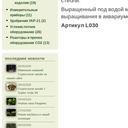
стебли.
изделия (19)
Выращенный под водой м
Измерительные
выращивания в аквариуме
приборы (11)
Удобрения УАР-21 (2)
Артикул L030
Углекислотное
оборудование (26)
Реакторы и прочее
оборудование СО2 (13)
последние новости
28/05/2020
Изменения названий
Cryptocoryne spiralis на
нашем сайте
28/04/2020
Cryptocoryne spiralis f.
Duplex Unda VN
16/04/2020
Anubias nana Pangolino
17/03/2020
Новые анубиасы в нашей
коллекции
06/03/2020