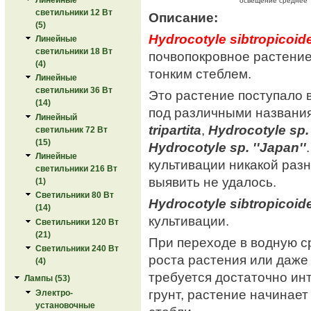
освещение среднее
светильники 12 Вт
Описание:
(5)
Hydrocotyle sibtropicoid
Линейные
светильники 18 Вт
почвопокровное растение
(4)
тонким стеблем.
Линейные
светильники 36 Вт
Это растение поступало 
(14)
под различными названи
Линейный
tripartita
,
Hydrocotyle sp. '
светильник 72 Вт
(15)
Hydrocotyle sp. ''Japan''
Линейные
культивации никакой раз
светильники 216 Вт
выявить не удалось.
(1)
Светильники 80 Вт
Hydrocotyle sibtropicoid
(14)
культивации.
Светильники 120 Вт
(21)
При переходе в водную с
Светильники 240 Вт
роста растения или даже 
(4)
требуется достаточно ин
Лампы (53)
грунт, растение начинае
Электро-
установочные