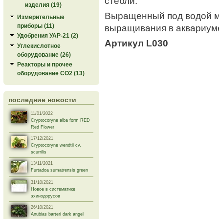
стебли.
изделия (19)
Выращенный под водой м
Измерительные
выращивания в аквариуме
приборы (11)
Удобрения УАР-21 (2)
Артикул L030
Углекислотное
оборудование (26)
Реакторы и прочее
оборудование СО2 (13)
последние новости
11/01/2022
Cryptocoryne alba form RED
Red Flower
17/12/2021
Cryptocoryne wendtii cv.
scurrilis
13/11/2021
Furtadoa sumatrensis green
31/10/2021
Новое в систематике
эхинодорусов
26/10/2021
Anubias barteri dark angel