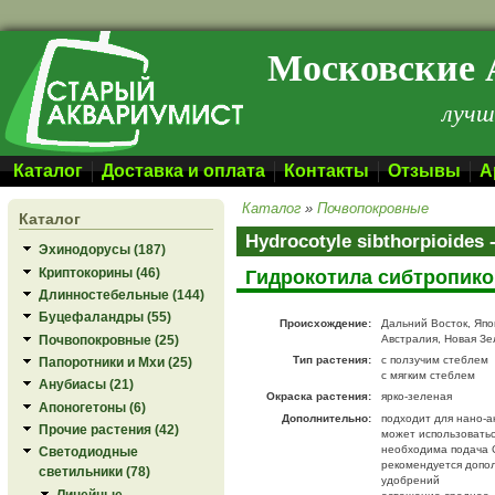
Перейти к основному содержанию
Московские 
лучш
Каталог
Доставка и оплата
Контакты
Отзывы
А
Каталог
»
Почвопокровные
Каталог
Hydrocotyle sibthorpioide
Эхинодорусы (187)
Криптокорины (46)
Гидрокотила сибтропик
Длинностебельные (144)
Буцефаландры (55)
Происхождение:
Дальний Восток, Япо
Почвопокровные (25)
Австралия, Новая З
Тип растения:
с ползучим стеблем
Папоротники и Мхи (25)
с мягким стеблем
Анубиасы (21)
Окраска растения:
ярко-зеленая
Апоногетоны (6)
Дополнительно:
подходит для нано-а
Прочие растения (42)
может использоватьс
необходима подача 
Светодиодные
рекомендуется допо
светильники (78)
удобрений
Линейные