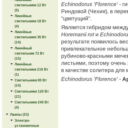
Echinodorus 'Florence'
- г
светильники 12 Вт
Риндовой (Чехия), в пере
(5)
Линейные
"цветущий".
светильники 18 Вт
Является гибридом межд
(4)
Линейные
Horemanii rot
и
Echinodorus
светильники 36 Вт
результате появилось ве
(14)
привлекательное неболь
Линейный
светильник 72 Вт
рубиново-красными меч
(15)
листьями, поэтому очень
Линейные
в качестве солитера для
светильники 216 Вт
(1)
Echinodorus 'Florence'
-
А
Светильники 80 Вт
(14)
Светильники 120 Вт
(21)
Светильники 240 Вт
(4)
Лампы (53)
Электро-
установочные