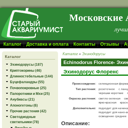
Перейти к основному содержанию
Московские 
лучш
Каталог
Доставка и оплата
Контакты
Отзывы
А
Каталог
»
Эхинодорусы
Каталог
Echinodorus Florence- Эх
Эхинодорусы (187)
Криптокорины (46)
Эхинодорус Флоренс
Длинностебельные (144)
Буцефаландры (55)
Происхождение:
селекционная форм
Почвопокровные (25)
Тип растения:
розеточное
с лан
черешки короткие
Папоротники и Мхи (25)
Окраска растения:
светло-зеленая
св
Анубиасы (21)
ярко-красная
красн
Апоногетоны (6)
Дополнительно:
подходит для начин
Прочие растения (42)
подходит для нано-а
освещение среднее
Светодиодные
Описание:
светильники (78)
Линейные