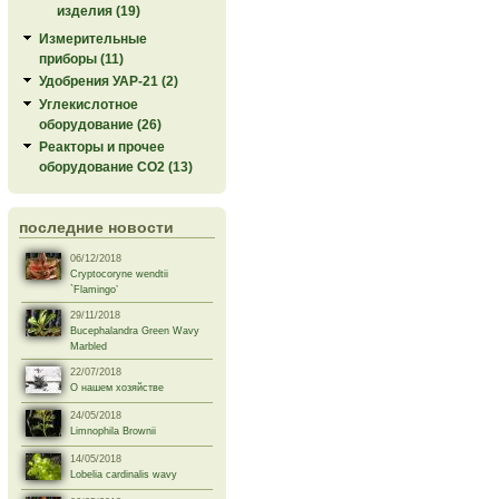
изделия (19)
Измерительные
приборы (11)
Удобрения УАР-21 (2)
Углекислотное
оборудование (26)
Реакторы и прочее
оборудование СО2 (13)
последние новости
06/12/2018
Cryptocoryne wendtii
`Flamingo’
29/11/2018
Bucephalandra Green Wavy
Marbled
22/07/2018
О нашем хозяйстве
24/05/2018
Limnophila Brownii
14/05/2018
Lobelia cardinalis wavy