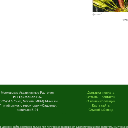
фото 6
228
Московские Аквариумные Растения
Доставка и оплата
ИП Трифонов Р.А.
Отзывы
Контакты
(925)517-75-26, Москва, МКАД 14-ый км,
О нашей коллекции
Птичий рынок», территория «Садовод»,
Карта сайта
павильон Б-24
Служебный вход
в данного сайта возможно только при получении разрешения администрации при обязательном указани