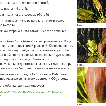
астина широко ланцетная (Фото 3).
волнистый (Фото 4).
тья красновато розовые (Фото 5).
 пластине активно выделяются жилки более
а (Фото 6).
Фото 1
ижней стороне листа заметны светло зеленые
ии
Echinodorus Rote Zora
не притязателен. Вода
ткости со слабокислой реакцией. Корневая система
ошо, поэтому требуется питательный грунт. При
ысокой интенсивности растение выглядит более
олодой лист выходит более ярким,
ным, больше держится окрашенных листьев, при
Фото 2
света листья быстрее становятся зеленоватыми.
жания здорового вида
Echinodorus Rote Zora
 подача железа, микроэлементов и СО
в воду.
2
ста обычная для эхинодорусов.
ua.ru/content/echinodorus-rote-zora-ehinodorus-
a
Фото 3