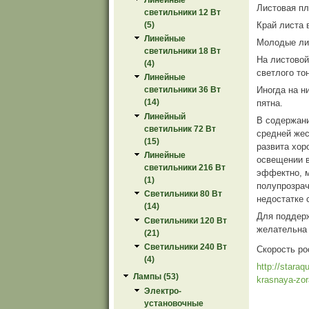
Листовая пл
светильники 12 Вт
Край листа 
(5)
Линейные
Молодые лис
светильники 18 Вт
На листовой
(4)
светлого тон
Линейные
Иногда на н
светильники 36 Вт
(14)
пятна.
Линейный
В содержан
светильник 72 Вт
средней жес
(15)
развита хор
Линейные
освещении в
светильники 216 Вт
эффектно, м
(1)
полупрозрач
Светильники 80 Вт
недостатке 
(14)
Для поддер
Светильники 120 Вт
желательна
(21)
Светильники 240 Вт
Скорость ро
(4)
http://staraq
Лампы (53)
krasnaya-zor
Электро-
установочные