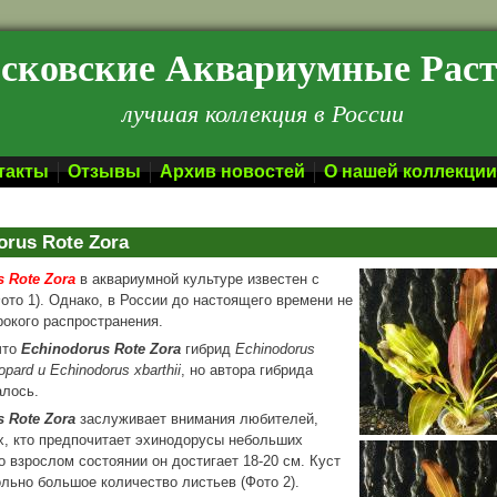
сковские Аквариумные Рас
лучшая коллекция в России
такты
Отзывы
Архив новостей
О нашей коллекции
orus Rote Zora
 Rote Zora
в аквариумной культуре известен с
Фото 1). Однако, в России до настоящего времени не
окого распространения.
что
Echinodorus Rote Zora
гибрид
Echinodorus
opard и Echinodorus xbarthii
, но автора гибрида
алось.
 Rote Zora
заслуживает внимания любителей,
х, кто предпочитает эхинодорусы небольших
о взрослом состоянии он достигает 18-20 см. Куст
льно большое количество листьев (Фото 2).