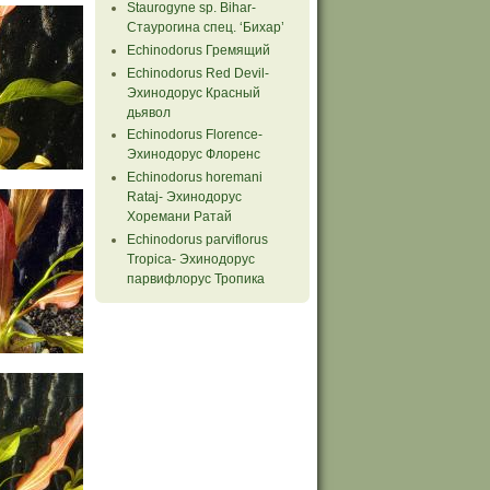
Staurogyne sp. Bihar-
Стаурогина спец. ‘Бихар’
Echinodorus Гремящий
Echinodorus Red Devil-
Эхинодорус Красный
дьявол
Echinodorus Florence-
Эхинодорус Флоренс
Echinodorus horemani
Rataj- Эхинодорус
Хоремани Ратай
Echinodorus parviflorus
Tropiсa- Эхинодорус
парвифлорус Тропика