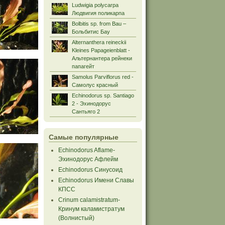
Ludwigia polycarpa
Людвигия поликарпа
Bolbitis sp. from Bau –
Больбитис Бау
Alternanthera reineckii
Kleines Papageienblatt -
Альтернантера рейнеки
папагейт
Samolus Parviflorus red -
Самолус красный
Echinodorus sp. Santiago
2 - Эхинодорус
Сантьяго 2
Самые популярные
Echinodorus Aflame-
Эхинодорус Афлейм
Echinodorus Синусоид
Echinodorus Имени Славы
КПСС
Crinum calamistratum-
Кринум каламистратум
(Волнистый)