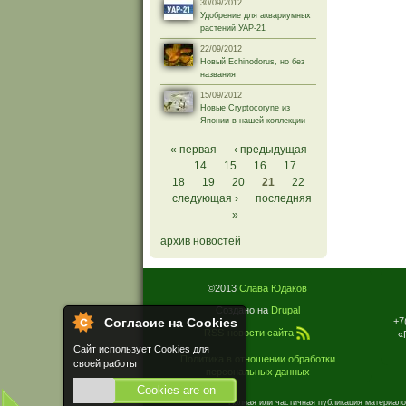
30/09/2012
Удобрение для аквариумных
растений УАР-21
22/09/2012
Новый Echinodorus, но без
названия
15/09/2012
Новые Cryptocoryne из
Японии в нашей коллекции
Страницы
« первая
‹ предыдущая
…
14
15
16
17
18
19
20
21
22
следующая ›
последняя
»
архив новостей
©2013
Слава Юдаков
Создано на
Drupal
+7
Согласие на Cookies
RSS-новости сайта
«
Сайт использует Cookies для
Политика в отношении обработки
своей работы
персональных данных
Cookies are on
Полная или частичная публикация материало