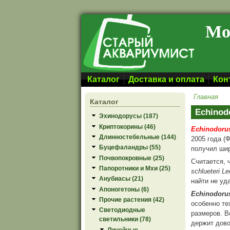
Перейти к основному содержанию
Мо
Каталог
Доставка и оплата
Кон
Главная
Каталог
Echinod
Эхинодорусы (187)
Криптокорины (46)
Echinodorus
Длинностебельные (144)
2005 года (
Буцефаландры (55)
получил шир
Почвопокровные (25)
Считается, 
Папоротники и Мхи (25)
schlueteri Le
Анубиасы (21)
найти не уд
Апоногетоны (6)
Echinodorus
Прочие растения (42)
особенно те
Светодиодные
размеров. В
светильники (78)
держит дово
Линейные