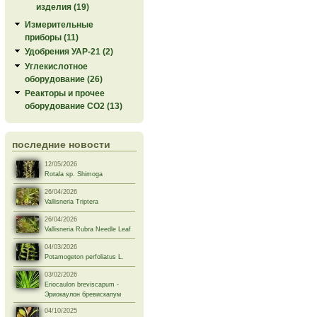
изделия (19)
Измерительные
приборы (11)
Удобрения УАР-21 (2)
Углекислотное
оборудование (26)
Реакторы и прочее
оборудование СО2 (13)
последние новости
12/05/2026
Rotala sp. Shimoga
26/04/2026
Vallisneria Triptera
26/04/2026
Vallisneria Rubra Needle Leaf
04/03/2026
Potamogeton perfoliatus L.
03/02/2026
Eriocaulon breviscapum -
Эриокаулон бревискапум
04/10/2025