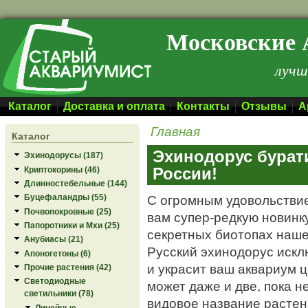
Перейти к основному содержанию
Московские 
лучш
Каталог
Доставка и оплата
Контакты
Отзывы
А
Главная
Каталог
Эхинодорус бурат
Эхинодорусы (187)
России!
Криптокорины (46)
Длинностебельные (144)
С огромным удовольстви
Буцефаландры (55)
Почвопокровные (25)
вам супер-редкую новинк
Папоротники и Мхи (25)
секретных биотопах наше
Анубиасы (21)
Русский эхинодорус искл
Апоногетоны (6)
и украсит ваш аквариум 
Прочие растения (42)
Светодиодные
может даже и две, пока не
светильники (78)
видовое название растен
Линейные