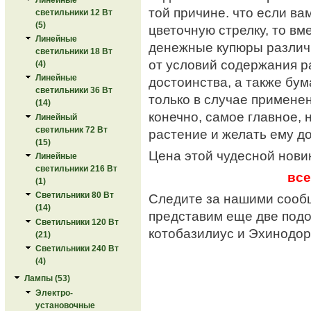
той причине. что если ва
светильники 12 Вт
(5)
цветочную стрелку, то вм
Линейные
денежные купюры различн
светильники 18 Вт
от условий содержания р
(4)
Линейные
достоинства, а также бу
светильники 36 Вт
только в случае примене
(14)
конечно, самое главное, 
Линейный
светильник 72 Вт
растение и желать ему до
(15)
Цена этой чудесной нов
Линейные
светильники 216 Вт
все
(1)
Светильники 80 Вт
Следите за нашими сооб
(14)
представим еще две под
Светильники 120 Вт
котобазилиус и Эхинодор
(21)
Светильники 240 Вт
(4)
Лампы (53)
Электро-
установочные