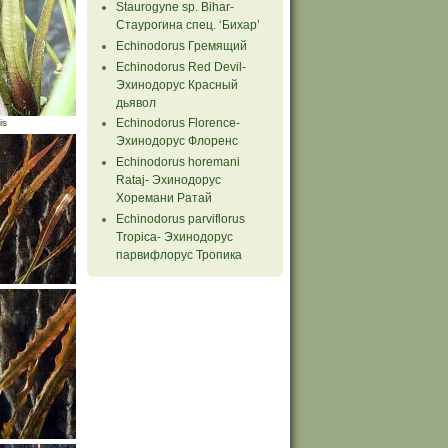
Staurogyne sp. Bihar-
Стаурогина спец. ‘Бихар’
Echinodorus Гремящий
Echinodorus Red Devil-
Эхинодорус Красный
дьявол
Echinodorus Florence-
is
Эхинодорус Флоренс
Echinodorus horemani
Rataj- Эхинодорус
Хоремани Ратай
Echinodorus parviflorus
Tropiсa- Эхинодорус
парвифлорус Тропика