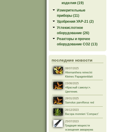
изделия (19)
Измерительные
приборы (11)
Удобрения УАР-21 (2)
Углекислотное
оборудование (26)
Реакторы и прочее
оборудование СО2 (13)
последние новости
08/07/2025
Alternanthera reineckii
Kleines Papageienblatt
15/06/2025
«Красный самолус».
Цветение.
28/01/2025
Samolus parviflorus red
26/12/2023
Bacopa monnieri 'Compact’
25/07/2023
Градация мощности
освещения аквариума