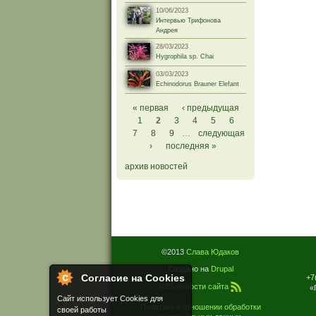
10/06/2023
Интервью Трифонова
Андрея
28/03/2023
Hygrophila sp. Chai
03/03/2023
Echinodorus Brauner Elefant
Страницы
« первая
‹ предыдущая
1
2
3
4
5
6
7
8
9
…
следующая
›
последняя »
архив новостей
©2013
Слава Юдаков
Создано на
Drupal
Согласие на Cookies
+7
RSS-новости сайта
«
Сайт использует Cookies для
Политика в отношении обработки
своей работы