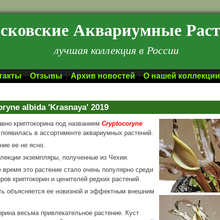
сковские Аквариумные Рас
лучшая коллекция в России
такты
Отзывы
Архив новостей
О нашей коллекции
ryne albida 'Krasnaya' 2019
авно криптокорина под названием
Cryptocoryne
появилась в ассортименте аквариумных растений.
ие ее не ясно.
лекции экземпляры, полученные из Чехии.
 время это растение стало очень популярно среди
ров криптокорин и ценителей редких растений.
ть объясняется ее новизной и эффектным внешним
орина весьма привлекательное растение. Куст