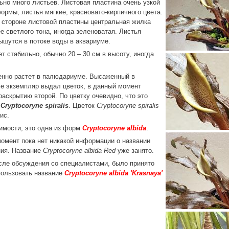
ьно много листьев. Листовая пластина очень узкой
ормы, листья мягкие, красновато-кирпичного цвета.
 стороне листовой пластины центральная жилка
е светлого тона, иногда зеленоватая. Листья
ышутся в потоке воды в аквариуме.
ет стабильно, обычно 20 – 30 см в высоту, иногда
енно растет в палюдариуме. Высаженный в
е экземпляр выдал цветок, в данный момент
 раскрытию второй. По цветку очевидно, что это
е
Cryptocoryne spiralis
. Цветок
Cryptocoryne spiralis
ис.
имости, это одна из форм
Cryptocoryne albida
.
омент пока нет никакой информации о названии
ния. Название
Cryptocoryne albida Red
уже занято.
сле обсуждения со специалистами, было принято
пользовать название
Cryptocoryne albida 'Krasnaya'