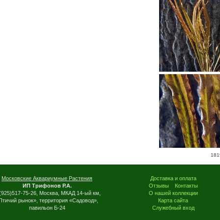
181
Московские Аквариумные Растения
Доставка и оплата
ИП Трифонов Р.А.
Отзывы
Контакты
(925)517-75-26, Москва, МКАД 14-ый км,
О нашей коллекции
Птичий рынок», территория «Садовод»,
Карта сайта
павильон Б-24
Служебный вход