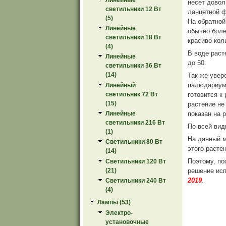
несет довол
светильники 12 Вт
ланцетной ф
(5)
На обратной
Линейные
обычно боле
светильники 18 Вт
красиво кол
(4)
В воде раст
Линейные
до 50.
светильники 36 Вт
(14)
Так же увер
палюдариум
Линейный
готовится к
светильник 72 Вт
(15)
растение н
показан на р
Линейные
светильники 216 Вт
По всей вид
(1)
На данный м
Светильники 80 Вт
этого расте
(14)
Поэтому, по
Светильники 120 Вт
решение ис
(21)
2019
.
Светильники 240 Вт
(4)
Лампы (53)
Электро-
установочные