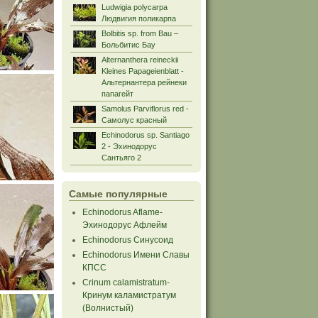
Ludwigia polycarpa
Людвигия поликарпа
Bolbitis sp. from Bau –
Больбитис Бау
Alternanthera reineckii
Kleines Papageienblatt -
Альтернантера рейнеки
папагейт
Samolus Parviflorus red -
Самолус красный
Echinodorus sp. Santiago
2 - Эхинодорус
Сантьяго 2
Самые популярные
Echinodorus Aflame-
Эхинодорус Афлейм
Echinodorus Синусоид
Echinodorus Имени Славы
КПСС
Crinum calamistratum-
Кринум каламистратум
(Волнистый)