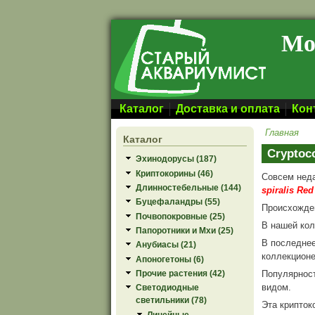
Перейти к основному содержанию
Мо
Каталог
Доставка и оплата
Кон
Главная
Каталог
Cryptoco
Эхинодорусы (187)
Криптокорины (46)
Совсем нед
Длинностебельные (144)
spiralis Red
Буцефаландры (55)
Происхожден
Почвопокровные (25)
В нашей кол
Папоротники и Мхи (25)
В последнее
Анубиасы (21)
коллекционе
Апоногетоны (6)
Популярнос
Прочие растения (42)
видом.
Светодиодные
светильники (78)
Эта крипток
Линейные