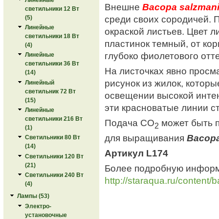
Внешне
Bacopa salzmani
светильники 12 Вт
среди своих сородичей. 
(5)
Линейные
окраской листьев. Цвет л
светильники 18 Вт
пластинок темный, от кор
(4)
глубоко фиолетового отте
Линейные
светильники 36 Вт
На листочках явно просм
(14)
рисунок из жилок, которы
Линейный
светильник 72 Вт
освещении высокой интен
(15)
эти красноватые линии с
Линейные
светильники 216 Вт
Подача СО
может быть п
2
(1)
для выращивания
Bacopa
Светильники 80 Вт
(14)
Артикул L174
Светильники 120 Вт
(21)
Более подробную инфор
Светильники 240 Вт
http://staraqua.ru/content/
(4)
Лампы (53)
Электро-
установочные