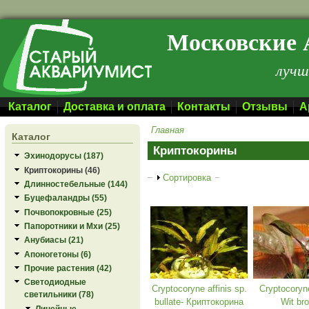
Перейти к основному содержанию
Московские 
лучш
Каталог
Доставка и оплата
Контакты
Отзывы
А
Главная
Каталог
Криптокорины
Эхинодорусы (187)
Криптокорины (46)
Показать
Сортировка
Длинностебельные (144)
Буцефаландры (55)
Почвопокровные (25)
Папоротники и Мхи (25)
Анубиасы (21)
Апоногетоны (6)
Прочие растения (42)
Светодиодные
Cryptocoryne affinis sp.
Cryptocoryn
светильники (78)
bullate- Криптокорина
Wit br
Линейные