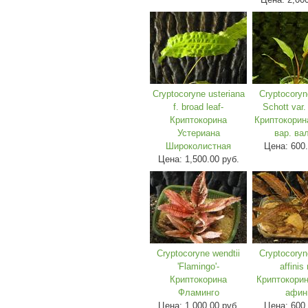
Cryptocoryne usteriana
Cryptocoryn
f. broad leaf-
Schott var.
Криптокорина
Криптокорин
Устериана
вар. ва
Широколистная
Цена:
600.
Цена:
1,500.00 руб.
Cryptocoryne wendtii
Cryptocoryn
'Flamingo'-
affinis 
Криптокорина
Криптокорин
Фламинго
афин
Цена:
1,000.00 руб.
Цена:
600.