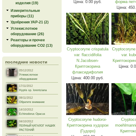
Цена:
0.00 руб.
форма пет
изделия (19)
Цена:
450.
Измерительные
приборы (11)
Удобрения УАР-21 (2)
Углекислотное
оборудование (26)
Реакторы и прочее
оборудование СО2 (13)
Cryptocoryne crispatula
Cryptocoryne 
var. flaccidifolia
var. kub
N.Jacobsen-
Криптокорин
последние новости
Криптокорина
Цена:
0.
05/12/2012
флаксидифолия
Углекислотное
Цена:
400.00 руб.
оборудование
17/11/2012
Hyptis sp. lorentziana
08/11/2012
Обратите внимание
14/10/2012
Echinodorus Opacus
Cryptocoryne hudoroi-
Cryptoc
04/10/2012
Криптокорина худорои
moehlmannii
ПОЛНЫЙ КАТАЛОГ НАШИХ
РАСТЕНИЙ
(Гудоро)
Крипток