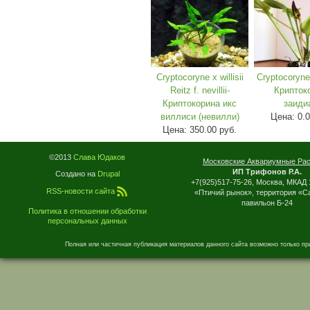
Cryptocoryne x willisii
Cryptocoryne
Reitz f. nevillii-
Крипток
Криптокорина икс
заиди
виллиси (невилли)
Цена:
0.
Цена:
350.00 руб.
©2013
Слава Юдаков
Московские Аквариумные Ра
ИП Трифонов Р.А.
Создано на
Drupal
+7(925)517-75-26, Москва, МКАД 
RSS-новости сайта
«Птичий рынок», территория «С
павильон Б-24
Политика в отношении обработки
персональных данных
Полная или частичная публикация материалов данного сайта возможно только пр