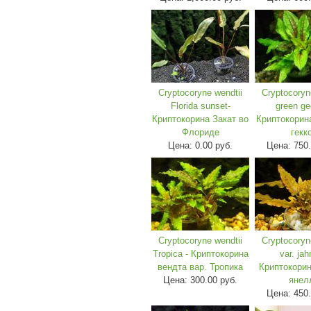
Cryptocoryne wendtii
Cryptocoryn
Florida sunset-
green ge
Криптокорина Закат во
Криптокорин
Флориде
гекк
Цена:
0.00 руб.
Цена:
750.
Cryptocoryne wendtii
Cryptocoryn
Tropica - Криптокорина
var. jahn
вендта вар. Тропика
Криптокорин
Цена:
300.00 руб.
янел
Цена:
450.