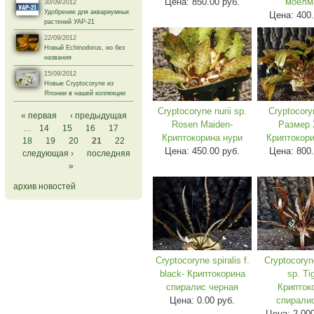
Цена:
850.00 руб.
моелм
30/09/2012
Удобрение для аквариумных
Цена:
400.
растений УАР-21
22/09/2012
Новый Echinodorus, но без
названия
15/09/2012
Новые Cryptocoryne из
Японии в нашей коллекции
Страницы
Cryptocoryne nurii sp.
Cryptocoryn
« первая
‹ предыдущая
Rosen Maiden-
Размер 
…
14
15
16
17
Криптокорина нури
Криптокори
18
19
20
21
22
Цена:
450.00 руб.
Цена:
800.
следующая ›
последняя
»
архив новостей
Cryptocoryne spiralis f.
Cryptocoryne
black- Криптокорина
sp. Ti
спиралис черная
Крипток
Цена:
0.00 руб.
спиралис
Цена:
2,00