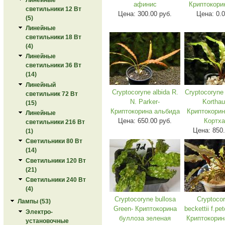
афинис
Криптокори
светильники 12 Вт
Цена:
300.00 руб.
Цена:
0.
(5)
Линейные
светильники 18 Вт
(4)
Линейные
светильники 36 Вт
(14)
Линейный
Cryptocoryne albida R.
Cryptocoryne 
светильник 72 Вт
N. Parker-
Korthau
(15)
Криптокорина альбида
Криптокори
Линейные
Цена:
650.00 руб.
Кортх
светильники 216 Вт
Цена:
850.
(1)
Светильники 80 Вт
(14)
Светильники 120 Вт
(21)
Светильники 240 Вт
(4)
Cryptocoryne bullosa
Cryptocor
Лампы (53)
Green- Криптокорина
beckettii f.pe
Электро-
буллоза зеленая
Криптокорин
установочные