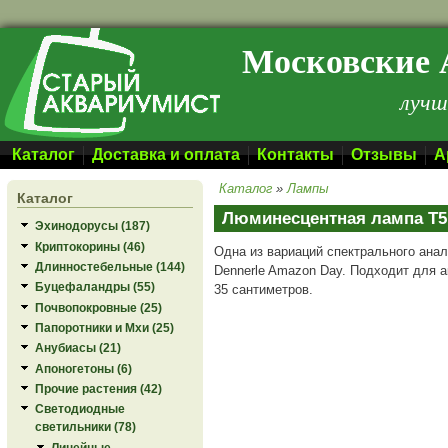
Перейти к основному содержанию
Московские 
лучш
Каталог
Доставка и оплата
Контакты
Отзывы
А
Каталог
»
Лампы
Каталог
Люминесцентная лампа T5
Эхинодорусы (187)
Криптокорины (46)
Одна из вариаций спектрального анало
Длинностебельные (144)
Dennerle Amazon Day. Подходит для 
Буцефаландры (55)
35 сантиметров.
Почвопокровные (25)
Папоротники и Мхи (25)
Анубиасы (21)
Апоногетоны (6)
Прочие растения (42)
Светодиодные
светильники (78)
Линейные