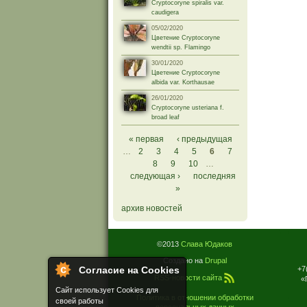
Cryptocoryne spiralis var.
caudigera
05/02/2020
Цветение Cryptocoryne
wendtii sp. Flamingo
30/01/2020
Цветение Cryptocoryne
albida var. Korthausae
26/01/2020
Cryptocoryne usteriana f.
broad leaf
Страницы
« первая
‹ предыдущая
…
2
3
4
5
6
7
8
9
10
…
следующая ›
последняя
»
архив новостей
©2013
Слава Юдаков
Создано на
Drupal
+7
Согласие на Cookies
RSS-новости сайта
«
Сайт использует Cookies для
Политика в отношении обработки
своей работы
персональных данных