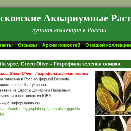
сковские Аквариумные Рас
лучшая коллекция в России
такты
Отзывы
Архив новостей
О нашей коллекции
ila spec. Green Olive – Гигрофила зеленая оливка
spec. Green Olive
–
Гигрофила зеленая оливка
-
а завезена в Россию фирмой Dennerle.
ериал вскоре был утрачен.
авезена из Европы Дмитрием Паршиным.
ечается в поставках из ЮВА.
обную информацию см.
qua.ru/content/hygrophila-sp-green-olive-gigrofila-
vka