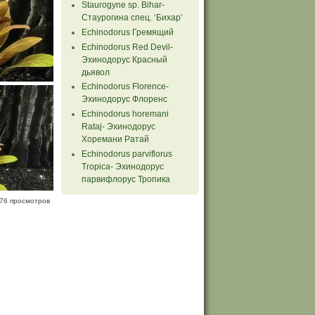
Staurogyne sp. Bihar-
Стаурогина спец. ‘Бихар’
Echinodorus Гремящий
Echinodorus Red Devil-
Эхинодорус Красный
дьявол
Echinodorus Florence-
Эхинодорус Флоренс
Echinodorus horemani
Rataj- Эхинодорус
Хоремани Ратай
Echinodorus parviflorus
Tropiсa- Эхинодорус
парвифлорус Тропика
76 просмотров