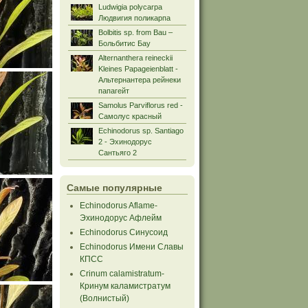
Ludwigia polycarpa
Людвигия поликарпа
Bolbitis sp. from Bau –
Больбитис Бау
Alternanthera reineckii
Kleines Papageienblatt -
Альтернантера рейнеки
папагейт
Samolus Parviflorus red -
Самолус красный
Echinodorus sp. Santiago
2 - Эхинодорус
Сантьяго 2
Самые популярные
Echinodorus Aflame-
Эхинодорус Афлейм
Echinodorus Синусоид
Echinodorus Имени Славы
КПСС
Crinum calamistratum-
Кринум каламистратум
(Волнистый)