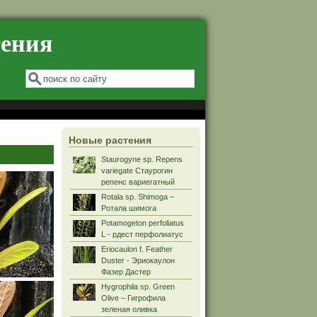
тения
Форма поиска
Поиск
Новые растения
Staurogyne sp. Repens
variegate Стаурогин
репенс вариегатный
Rotala sp. Shimoga –
Ротала шимога
Potamogeton perfoliatus
L - рдест перфолиатус
Eriocaulon f. Feather
Duster - Эриокаулон
Фазер Дастер
Hygrophila sp. Green
Olive – Гигрофила
зеленая оливка