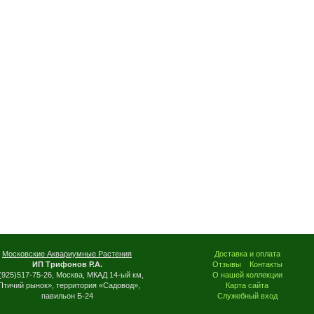
Московские Аквариумные Растения
Доставка и оплата
ИП Трифонов Р.А.
Отзывы
Контакты
(925)517-75-26, Москва, МКАД 14-ый км,
О нашей коллекции
Птичий рынок», территория «Садовод»,
Карта сайта
павильон Б-24
Служебный вход