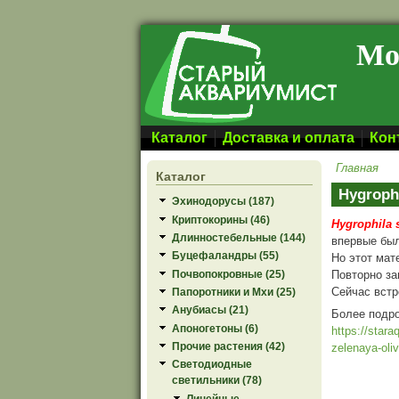
Перейти к основному содержанию
Мо
Каталог
Доставка и оплата
Кон
Главная
Каталог
Hygroph
Эхинодорусы (187)
Криптокорины (46)
Hygrophila 
Длинностебельные (144)
впервые был
Буцефаландры (55)
Но этот мат
Повторно з
Почвопокровные (25)
Сейчас встр
Папоротники и Мхи (25)
Анубиасы (21)
Более подр
Апоногетоны (6)
https://stara
Прочие растения (42)
zelenaya-oli
Светодиодные
светильники (78)
Линейные