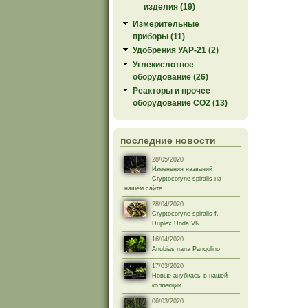
изделия (19)
Измерительные
приборы (11)
Удобрения УАР-21 (2)
Углекислотное
оборудование (26)
Реакторы и прочее
оборудование СО2 (13)
последние новости
28/05/2020
Изменения названий
Cryptocoryne spiralis на
нашем сайте
28/04/2020
Cryptocoryne spiralis f.
Duplex Unda VN
16/04/2020
Anubias nana Pangolino
17/03/2020
Новые анубиасы в нашей
коллекции
06/03/2020