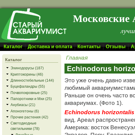
Перейти к основному содержанию
Московские 
лучш
Каталог
Доставка и оплата
Контакты
Отзывы
А
Главная
Каталог
Echinodorus horizo
Эхинодорусы (187)
Криптокорины (46)
Это уже очень давно изв
Длинностебельные (144)
любимый аквариумистами
Буцефаландры (55)
Почвопокровные (25)
Раньше он очень часто в
Папоротники и Мхи (25)
аквариумах. (Фото 1).
Анубиасы (21)
Echinodorus horizontalis
Апоногетоны (6)
Прочие растения (42)
вид. Ареал распростране
Светодиодные
Америка: восток Венесуэ
светильники (78)
Эквадор, Перу, Бразилия
Линейные