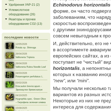
Echinodorus horizontalis
Удобрения УАР-21 (2)
форме, он часто подверг
Углекислотное
оборудование (26)
заболеваниям, что наряд
Реакторы и прочее
скоростью воспроизведе
оборудование СО2 (13)
с другими эхинодорусами
совсем невыгодным к про
последние новости
И, действительно, его не
12/05/2026
Rotala sp. Shimoga
в ассортименте аквариум
26/04/2026
европейских сайтах, а и
Vallisneria Triptera
поступает не “чистый” ви
26/04/2026
horizontalis
, а непонятны
Vallisneria Rubra Needle Leaf
которых к названию иног
04/03/2026
Potamogeton perfoliatus L.
“new”
, или
“mini”
.
03/02/2026
Eriocaulon breviscapum -
Мы получали несколько т
Эриокаулон бревискапум
вариантов из разных ист
04/10/2025
Hygrophila spec. Green Olive
Некоторые из них не пре
– Гигрофила зеленая оливка
интереса для содержания
15/09/2025