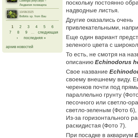
поскольку постоянно обр
Ludwigia polycarpa –
Людвигия поликарпа
надводные листья.
10/08/2025
Bolbitis sp. from Bau
Другие оказались очень
Страницы
привлекательными, напри
1
2
3
4
5
6
7
8
9
…
следующая
Еще один вариант предст
›
последняя »
зеленого цвета с широко
архив новостей
То есть, не смотря на на
описанию
Echinodorus ho
Свое название
Echinodor
своему внешнему виду. Е
черенков почти под прямы
параллельно грунту (Фот
песочного или светло-ора
светло-зеленым (Фото 6),
Из-за горизонтального р
раскидистая (Фото 7).
При посадке в аквариум
E