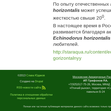
По опыту отечественных
horizontalis
может успешн
0
жесткостью свыше 20
.
В настоящее время в Рос
развивается благодаря а
Echinodorus horizontalis
любителей.
http://staraqua.ru/content/
gorizontalnyy
©2013
Слава Юдаков
Московские Аквариумные Ра
ИП Трифонов Р.А.
Создано на
Drupal
+7(925)517-75-26, Москва, МКАД 
RSS-новости сайта
«Птичий рынок», территория «С
павильон Б-24
Политика в отношении обработки
персональных данных
Полная или частичная публикация материалов данного сайта возможно только пр