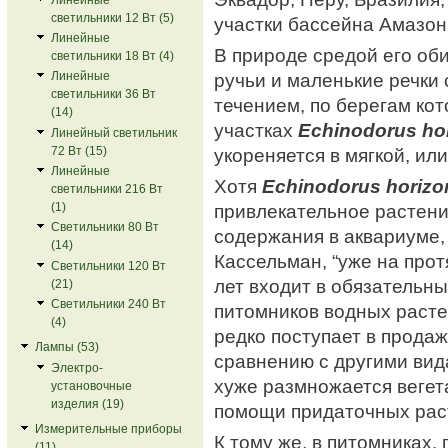
светильники 12 Вт (5)
участки бассейна Амазон
Линейные
В природе средой его об
светильники 18 Вт (4)
ручьи и маленькие речки
Линейные
светильники 36 Вт
течением, по берегам ко
(14)
участках
Echinodorus hor
Линейный светильник
укореняется в мягкой, ил
72 Вт (15)
Линейные
Хотя
Echinodorus horizon
светильники 216 Вт
привлекательное растени
(1)
Светильники 80 Вт
содержания в аквариуме, 
(14)
Кассельман, “уже на про
Светильники 120 Вт
лет входит в обязательн
(21)
Светильники 240 Вт
питомников водных расте
(4)
редко поступает в продаж
Лампы (53)
сравнению с другими ви
Электро-
хуже размножается вегет
установочные
изделия (19)
помощи придаточных рас
Измерительные приборы
К тому же, в питомниках,
(11)