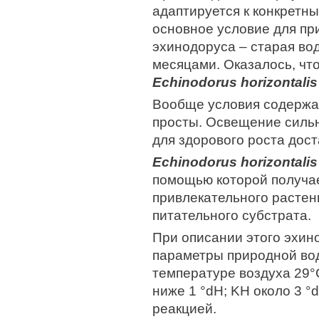
адаптируется к конкретн
основное условие для пр
эхинодоруса – старая во
месяцами. Оказалось, чт
Echinodorus horizontali
Вообще условия содержа
просты. Освещение сильн
для здорового роста дос
Echinodorus horizontalis
помощью которой получае
привлекательного расте
питательного субстрата.
При описании этого эхин
параметры природной вод
температуре воздуха 29°
ниже 1 °dH; KH около 3 °d
реакцией.