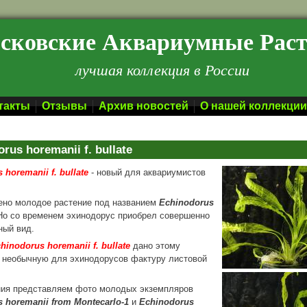
сковские Аквариумные Рас
лучшая коллекция в России
такты
Отзывы
Архив новостей
О нашей коллекции
rus horemanii f. bullate
 horemanii f. bullate
- новый для аквариумистов
ено молодое растение под названием
Echinodorus
 Но со временем эхинодорус приобрел совершенно
ный вид.
hinodorus horemanii f. bullate
дано этому
 необычную для эхинодорусов фактуру листовой
ния представляем фото молодых экземпляров
 horemanii from Montecarlo-1
и
Echinodorus