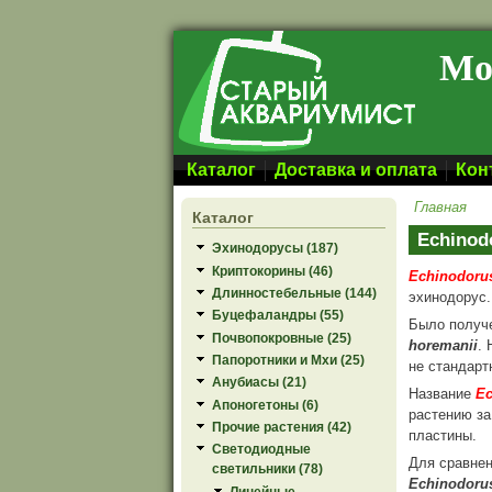
Перейти к основному содержанию
Мо
Каталог
Доставка и оплата
Кон
Главная
Каталог
Echinodo
Эхинодорусы (187)
Криптокорины (46)
Echinodorus
Длинностебельные (144)
эхинодорус.
Буцефаландры (55)
Было получ
Почвопокровные (25)
horemanii
.
Папоротники и Мхи (25)
не стандарт
Анубиасы (21)
Название
Ec
Апоногетоны (6)
растению за
Прочие растения (42)
пластины.
Светодиодные
Для сравне
светильники (78)
Echinodorus
Линейные