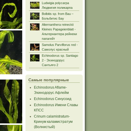
Ludwigia polycarpa
Людвигия поликарпа
Bolbitis sp. from Bau –
Больбитис Бау
Alternanthera reineckii
Kleines Papageienblatt -
Альтернантера рейнеки
папагейт
Samolus Parviflorus red -
Самолус красный
Echinodorus sp. Santiago
2 - Эхинодорус
Сантьяго 2
Самые популярные
Echinodorus Aflame-
Эхинодорус Афлейм
Echinodorus Синусоид
Echinodorus Имени Славы
КПСС
Crinum calamistratum-
Кринум каламистратум
(Волнистый)