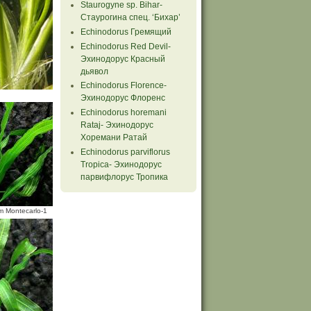
Staurogyne sp. Bihar-
Стаурогина спец. ‘Бихар’
Echinodorus Гремящий
Echinodorus Red Devil-
Эхинодорус Красный
дьявол
Echinodorus Florence-
Эхинодорус Флоренс
Echinodorus horemani
Rataj- Эхинодорус
Хоремани Ратай
Echinodorus parviflorus
Tropiсa- Эхинодорус
парвифлорус Тропика
m Montecarlo-1