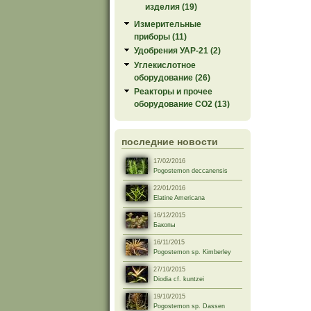
изделия (19)
Измерительные
приборы (11)
Удобрения УАР-21 (2)
Углекислотное
оборудование (26)
Реакторы и прочее
оборудование СО2 (13)
последние новости
17/02/2016
Pogostemon deccanensis
22/01/2016
Elatine Americana
16/12/2015
Бакопы
16/11/2015
Pogostemon sp. Kimberley
27/10/2015
Diodia cf. kuntzei
19/10/2015
Pogostemon sp. Dassen