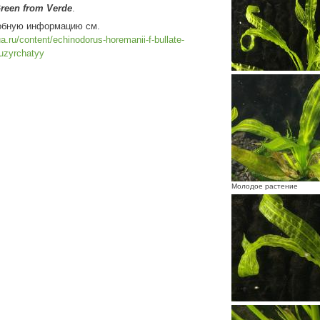
reen from Verde
.
обную информацию см.
ua.ru/content/echinodorus-horemanii-f-bullate-
uzyrchatyy
Молодое растение