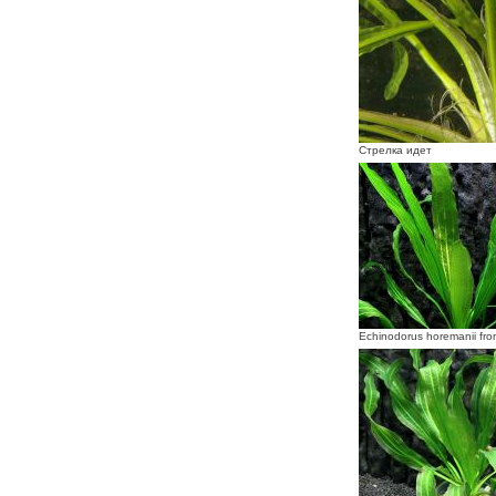
Стрелка идет
Echinodorus horemanii fro