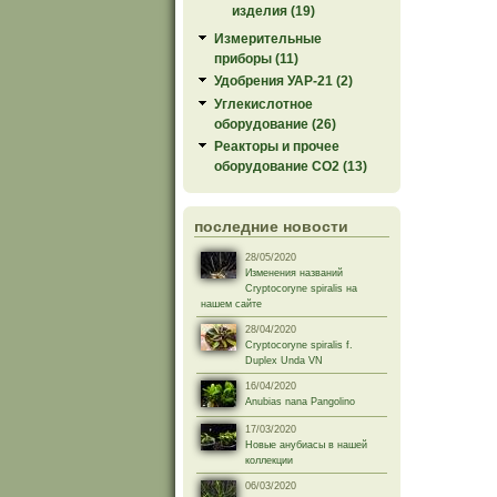
изделия (19)
Измерительные
приборы (11)
Удобрения УАР-21 (2)
Углекислотное
оборудование (26)
Реакторы и прочее
оборудование СО2 (13)
последние новости
28/05/2020
Изменения названий
Cryptocoryne spiralis на
нашем сайте
28/04/2020
Cryptocoryne spiralis f.
Duplex Unda VN
16/04/2020
Anubias nana Pangolino
17/03/2020
Новые анубиасы в нашей
коллекции
06/03/2020