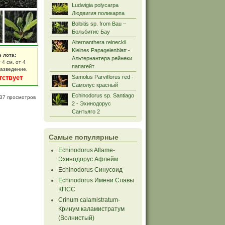
Ludwigia polycarpa
Людвигия поликарпа
Bolbitis sp. from Bau –
Больбитис Бау
Alternanthera reineckii
Kleines Papageienblatt -
е лота:
Альтернантера рейнеки
 4 см, от 4
папагейт
разведение.
тствует
Samolus Parviflorus red -
Самолус красный
Echinodorus sp. Santiago
37 просмотров
2 - Эхинодорус
Сантьяго 2
Самые популярные
Echinodorus Aflame-
Эхинодорус Афлейм
Echinodorus Синусоид
Echinodorus Имени Славы
КПСС
Crinum calamistratum-
Кринум каламистратум
(Волнистый)