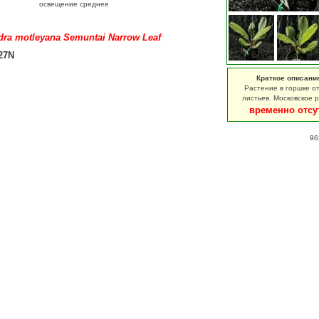
освещение среднее
ra motleyana Semuntai Narrow Leaf
27N
Краткое описани
Растение в горшке от
листьев. Московское 
временно отсу
96