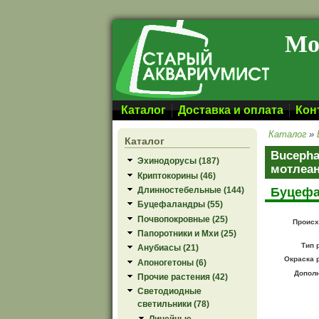
Перейти к основному содержанию
Мо
Каталог
Доставка и оплата
Кон
Каталог
»
Каталог
Bucepha
Эхинодорусы (187)
мотлеан
Криптокорины (46)
Буцефа
Длинностебельные (144)
Буцефаландры (55)
Почвопокровные (25)
Происх
Папоротники и Мхи (25)
Тип 
Анубиасы (21)
Окраска 
Апоногетоны (6)
Допол
Прочие растения (42)
Светодиодные
светильники (78)
Линейные