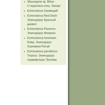
Staurogyne sp. Bihar-
Стаурогина спец. ‘Бихар’
Echinodorus Гремящий
Echinodorus Red Devil-
Эхинодорус Красный
дьявол
Echinodorus Florence-
Эхинодорус Флоренс
Echinodorus horemani
Rataj- Эхинодорус
Хоремани Ратай
Echinodorus parviflorus
Tropiсa- Эхинодорус
парвифлорус Тропика