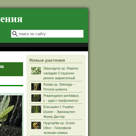
тения
Форма поиска
Поиск
Новые растения
ра
Staurogyne sp. Repens
variegate Стаурогин
репенс вариегатный
Rotala sp. Shimoga –
Ротала шимога
Potamogeton perfoliatus
L - рдест перфолиатус
Eriocaulon f. Feather
Duster - Эриокаулон
Фазер Дастер
Hygrophila sp. Green
Olive – Гигрофила
зеленая оливка