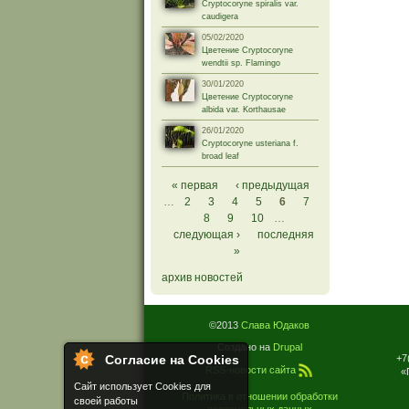
Cryptocoryne spiralis var.
caudigera
05/02/2020
Цветение Cryptocoryne
wendtii sp. Flamingo
30/01/2020
Цветение Cryptocoryne
albida var. Korthausae
26/01/2020
Cryptocoryne usteriana f.
broad leaf
Страницы
« первая
‹ предыдущая
…
2
3
4
5
6
7
8
9
10
…
следующая ›
последняя
»
архив новостей
©2013
Слава Юдаков
Создано на
Drupal
+7
Согласие на Cookies
RSS-новости сайта
«
Сайт использует Cookies для
Политика в отношении обработки
своей работы
персональных данных