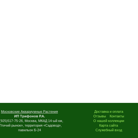
Московские Аквариумные Растения
Доставка и оплата
ИП Трифонов Р.А.
Отзывы
Контакты
(925)517-75-26, Москва, МКАД 14-ый км,
О нашей коллекции
Птичий рынок», территория «Садовод»,
Карта сайта
павильон Б-24
Служебный вход