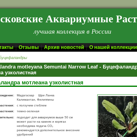
сковские Аквариумные Рас
лучшая коллекция в России
такты
Отзывы
Архив новостей
О нашей коллекции
Буцефаландры
landra motleyana Semuntai Narrow Leaf - Буцефаланд
а узколистная
ландра мотлеана узколистная
ождение:
Мадагаскар
Шри Ланка
Калимантан, Филиппины
растения:
с ползучим стеблем
растения:
темно-зеленая
нительно:
подходит для аквариумов выше 50 см
может расти на камнях и корягах
необходима подача CO₂
рекомендуется дополнительное внесение
удобрений