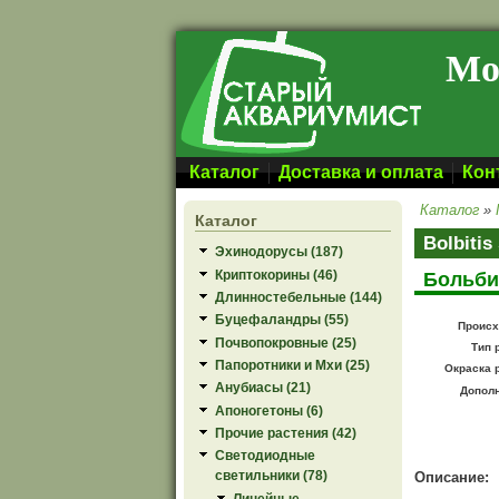
Перейти к основному содержанию
Мо
Каталог
Доставка и оплата
Кон
Каталог
»
Каталог
Bolbiti
Эхинодорусы (187)
Криптокорины (46)
Больби
Длинностебельные (144)
Буцефаландры (55)
Происх
Почвопокровные (25)
Тип 
Папоротники и Мхи (25)
Окраска 
Анубиасы (21)
Допол
Апоногетоны (6)
Прочие растения (42)
Светодиодные
светильники (78)
Описание:
Линейные