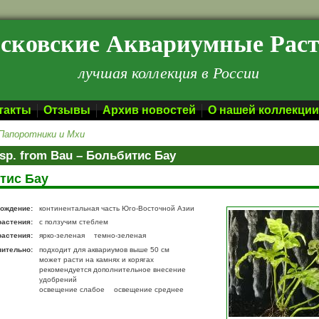
сковские Аквариумные Рас
лучшая коллекция в России
такты
Отзывы
Архив новостей
О нашей коллекции
Папоротники и Мхи
s sp. from Bau – Больбитис Бау
тис Бау
ождение:
континентальная часть Юго-Восточной Азии
растения:
с ползучим стеблем
растения:
ярко-зеленая
темно-зеленая
нительно:
подходит для аквариумов выше 50 см
может расти на камнях и корягах
рекомендуется дополнительное внесение
удобрений
освещение слабое
освещение среднее