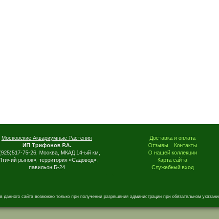
Московские Аквариумные Растения
Доставка и оплата
ИП Трифонов Р.А.
Отзывы
Контакты
(925)517-75-26, Москва, МКАД 14-ый км,
О нашей коллекции
Птичий рынок», территория «Садовод»,
Карта сайта
павильон Б-24
Служебный вход
в данного сайта возможно только при получении разрешения администрации при обязательном указани