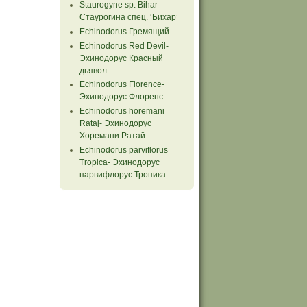
Staurogyne sp. Bihar-
Стаурогина спец. ‘Бихар’
Echinodorus Гремящий
Echinodorus Red Devil-
Эхинодорус Красный
дьявол
Echinodorus Florence-
Эхинодорус Флоренс
Echinodorus horemani
Rataj- Эхинодорус
Хоремани Ратай
Echinodorus parviflorus
Tropiсa- Эхинодорус
парвифлорус Тропика