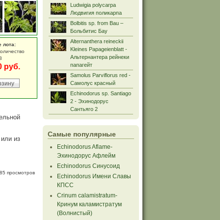
Ludwigia polycarpa
Людвигия поликарпа
Bolbitis sp. from Bau –
Больбитис Бау
Alternanthera reineckii
е лота:
Kleines Papageienblatt -
количество
Альтернантера рейнеки
3
папагейт
0 руб.
Samolus Parviflorus red -
Самолус красный
Echinodorus sp. Santiago
2 - Эхинодорус
Сантьяго 2
тельной
Самые популярные
 или из
Echinodorus Aflame-
Эхинодорус Афлейм
Echinodorus Синусоид
85 просмотров
Echinodorus Имени Славы
КПСС
Crinum calamistratum-
Кринум каламистратум
(Волнистый)