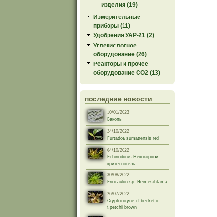
изделия (19)
Измерительные
приборы (11)
Удобрения УАР-21 (2)
Углекислотное
оборудование (26)
Реакторы и прочее
оборудование СО2 (13)
последние новости
10/01/2023
Бакопы
24/10/2022
Furtadoa sumatrensis red
04/10/2022
Echinodorus Непокорный
притеснитель
30/08/2022
Eriocaulon sp. Heimesilatama
26/07/2022
Cryptocoryne cf beckettii
f.petchii brown