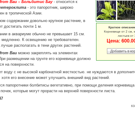
. from Bau – Больбитис Бау
- относится к
гетероклита
- это папоротник, широко
ен в тропической Азии.
ом содержании довольно крупное растение, в
т достигать почти 1 м.
Краткое описани
Корневище от 2 см, 
нии в аквариуме обычно не превышает 15 см.
листьев от 
 медленно. К освещению не требователен.
Цена:
600.0
 лучше располагать в тени других растений.
 from Bau
можно закреплять на элементах
При размещении на грунте его корневище должно
ся на поверхности.
т воду c не высокой карбонатной жесткостью. не нуждаются в дополни
 хотя его внесение может улучшить внешний вид растений.
я папоротники болбитисы вегетативно, при помощи деления корневища
почек, которые могут прорасти на верхней поверхности листа.
47
63