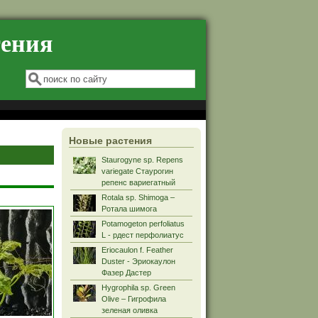
тения
Форма поиска
Поиск
Новые растения
Staurogyne sp. Repens
variegate Стаурогин
репенс вариегатный
Rotala sp. Shimoga –
Ротала шимога
Potamogeton perfoliatus
L - рдест перфолиатус
Eriocaulon f. Feather
Duster - Эриокаулон
Фазер Дастер
Hygrophila sp. Green
Olive – Гигрофила
зеленая оливка