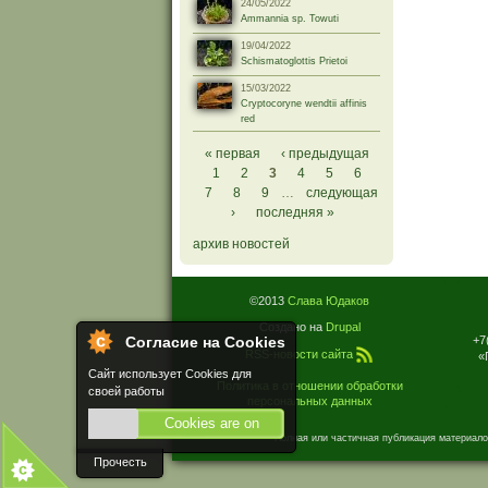
24/05/2022
Ammannia sp. Towuti
19/04/2022
Schismatoglottis Prietoi
15/03/2022
Cryptocoryne wendtii affinis
red
Страницы
« первая
‹ предыдущая
1
2
3
4
5
6
7
8
9
…
следующая
›
последняя »
архив новостей
©2013
Слава Юдаков
Создано на
Drupal
+7
Согласие на Cookies
RSS-новости сайта
«
Сайт использует Cookies для
Политика в отношении обработки
своей работы
персональных данных
Cookies are on
Полная или частичная публикация материало
Прочесть