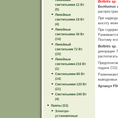
Bolbitis sp
светильники 12 Вт
Болбитис 
(5)
распростран
Линейные
При надводн
светильники 18 Вт
высоту може
(4)
При содержа
Линейные
светильники 36 Вт
Развивается
(14)
Поэтому его
Линейный
Bolbitis sp.
светильник 72 Вт
декорации. 
(15)
располагать
Линейные
Предпочитае
светильники 216 Вт
подаче СО2,
(1)
Светильники 80 Вт
Размножаютс
(14)
выводковых 
Светильники 120 Вт
Артикул F0
(21)
Светильники 240 Вт
(4)
Лампы (53)
Электро-
установочные