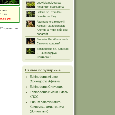
Ludwigia polycarpa
Людвигия поликарпа
е лота:
Bolbitis sp. from Bau –
 10 см
Больбитис Бау
тствует
Alternanthera reineckii
Kleines Papageienblatt -
87 просмотров
Альтернантера рейнеки
папагейт
Samolus Parviflorus red -
Самолус красный
Echinodorus sp. Santiago
2 - Эхинодорус
Сантьяго 2
Самые популярные
Echinodorus Aflame-
Эхинодорус Афлейм
Echinodorus Синусоид
Echinodorus Имени Славы
КПСС
Crinum calamistratum-
Кринум каламистратум
(Волнистый)