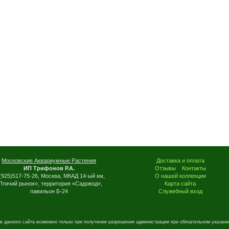
Московские Аквариумные Растения
Доставка и оплата
ИП Трифонов Р.А.
Отзывы
Контакты
(925)517-75-26, Москва, МКАД 14-ый км,
О нашей коллекции
Птичий рынок», территория «Садовод»,
Карта сайта
павильон Б-24
Служебный вход
в данного сайта возможно только при получении разрешения администрации при обязательном указани