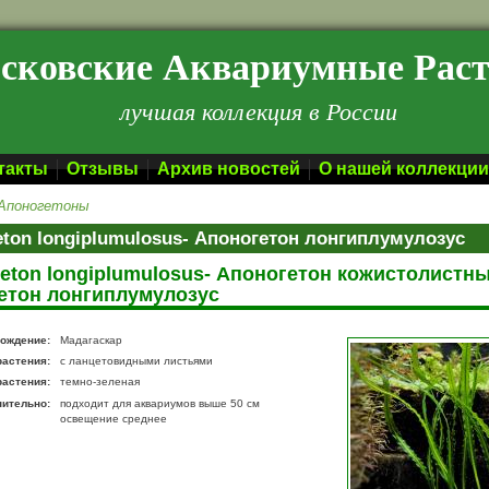
сковские Аквариумные Рас
лучшая коллекция в России
такты
Отзывы
Архив новостей
О нашей коллекции
Апоногетоны
ton longiplumulosus- Апоногетон лонгиплумулозус
eton longiplumulosus- Апоногетон кожистолистны
етон лонгиплумулозус
ождение:
Мадагаскар
растения:
с ланцетовидными листьями
растения:
темно-зеленая
нительно:
подходит для аквариумов выше 50 см
освещение среднее