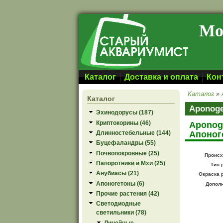
Перейти к основному содержанию
Мо
Каталог
Доставка и оплата
Кон
Каталог
»
Каталог
Aponoge
Эхинодорусы (187)
Криптокорины (46)
Aponog
Апоног
Длинностебельные (144)
Буцефаландры (55)
Почвопокровные (25)
Происх
Папоротники и Мхи (25)
Тип 
Анубиасы (21)
Окраска 
Апоногетоны (6)
Допол
Прочие растения (42)
Светодиодные
светильники (78)
Линейные