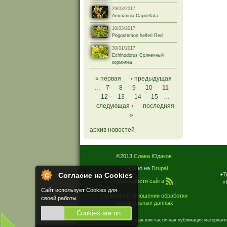
29/03/2017
Ammannia Capitellata
10/03/2017
Pogostemon helferi Red
30/01/2017
Echinodorus Солнечный
кормилец
Страницы
« первая
‹ предыдущая
…
7
8
9
10
11
12
13
14
15
…
следующая ›
последняя
»
архив новостей
©2013
Слава Юдаков
Создано на
Drupal
+7
Согласие на Cookies
RSS-новости сайта
«
Сайт использует Cookies для
Политика в отношении обработки
своей работы
персональных данных
Cookies are on
Полная или частичная публикация материало