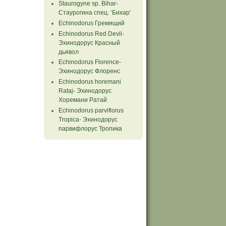
Staurogyne sp. Bihar-
Стаурогина спец. ‘Бихар’
Echinodorus Гремящий
Echinodorus Red Devil-
Эхинодорус Красный
дьявол
Echinodorus Florence-
Эхинодорус Флоренс
Echinodorus horemani
Rataj- Эхинодорус
Хоремани Ратай
Echinodorus parviflorus
Tropiсa- Эхинодорус
парвифлорус Тропика