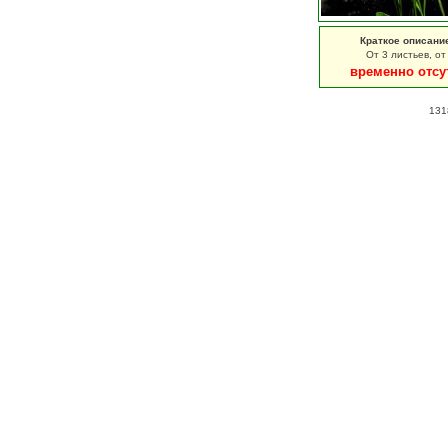
Краткое описани
От 3 листьев, от
временно отсу
131