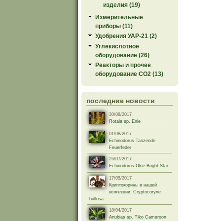
изделия (19)
Измерительные
приборы (11)
Удобрения УАР-21 (2)
Углекислотное
оборудование (26)
Реакторы и прочее
оборудование СО2 (13)
последние новости
30/08/2017
Rotala sp. Enie
01/08/2017
Echinodorus Tanzende
Feuerfeder
26/07/2017
Echinodorus Okie Bright Star
17/05/2017
Криптокорины в нашей
коллекции. Cryptocoryne
bullosa
18/04/2017
Anubias sp. Tiko Cameroon