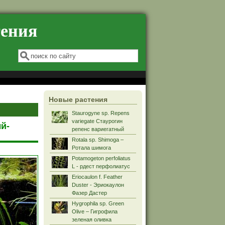
тения
Форма поиска
Поиск
Новые растения
Staurogyne sp. Repens
variegate Стаурогин
й-
репенс вариегатный
Rotala sp. Shimoga –
Ротала шимога
Potamogeton perfoliatus
L - рдест перфолиатус
Eriocaulon f. Feather
Duster - Эриокаулон
Фазер Дастер
Hygrophila sp. Green
Olive – Гигрофила
зеленая оливка