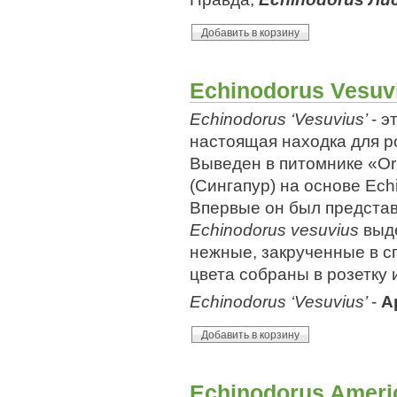
Echinodorus Vesuv
Echinodorus ‘Vesuvius’
- э
настоящая находка для р
Выведен в питомнике «Ori
(Сингапур) на основе Echi
Впервые он был представл
Echinodorus vesuvius
выде
нежные, закрученные в сп
цвета собраны в розетку 
Echinodorus ‘Vesuvius’
-
А
Echinodorus Ameri