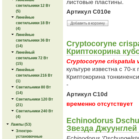
листовые пластины.
светильники 12 Вт
Артикул C010e
(5)
Линейные
светильники 18 Вт
(4)
Линейные
светильники 36 Вт
Cryptocoryne crispa
(14)
Криптокорина куб
Линейный
светильник 72 Вт
Cryptocoryne crispatula 
(15)
культуре известна с 70-х
Линейные
Криптокорина тонкиненсис 
светильники 216 Вт
(1)
-
Светильники 80 Вт
Артикул C10d
(14)
Светильники 120 Вт
временно отсутствует
(21)
Светильники 240 Вт
(4)
Echinodorus Dschu
Лампы (53)
Звезда Джуунглей
Электро-
установочные
Echinodorus 'Dschungelsta