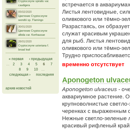
Cryptocoryne spiralis var.
встречается в аквариума
caudigera
Листья лентовидные, сил
05/02/2020
Цветение Cryptocoryne
оливкового или тёмно-зел
wendtii sp. Flamingo
Разрастаясь, он образуе
30/01/2020
Цветение Cryptocoryne
служат красивым украше
albida var. Korthausae
для рыб. Листья лентови
26/01/2020
Cryptocoryne usteriana f.
оливкового или тёмно-зел
broad leaf
Трудно приспосабливаетс
Страницы
« первая
‹ предыдущая
временно отсутствует
…
2
3
4
5
6
7
8
9
10
…
следующая ›
последняя
Aponogeton ulvace
»
Aponogeton ulvaceus
- оч
архив новостей
аквариумное растение. 
крупноволнистые светло-
черенках с выраженным с
Нежные светло-зеленые л
красивый рифленый край.