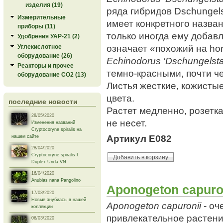
изделия (19)
ряда гибридов Dschungels
Измерительные
имеет конкретного назван
приборы (11)
только иногда ему добавля
Удобрения УАР-21 (2)
означает «похожий на hor
Углекислотное
оборудование (26)
Echinodorus 'Dschungelsta
Реакторы и прочее
темно-красными, почти ч
оборудование СО2 (13)
Листья жесткие, кожисты
цвета.
последние новости
Растет медленно, розетк
28/05/2020
не несет.
Изменения названий
Cryptocoryne spiralis на
Артикул E082
нашем сайте
28/04/2020
Cryptocoryne spiralis f.
Duplex Unda VN
16/04/2020
Anubias nana Pangolino
Aponogeton capuro
17/03/2020
Новые анубиасы в нашей
Aponogeton capuronii
- оч
коллекции
привлекательное растени
06/03/2020