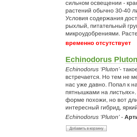
сильном освещении - кра
растений обычно 30-40 л
Условия содержания дост
рыхлый, питательный гру
микроудобрениями. Расте
временно отсутствует
Echinodorus Pluto
Echinodorus ‘Pluton’
- тако
встречается. Но тем не м
нас уже давно. Попал к н
пятнышками на листьях».
форме похожи, но вот дли
интересный гибрид, яркий
Echinodorus ‘Pluton’
-
Арт