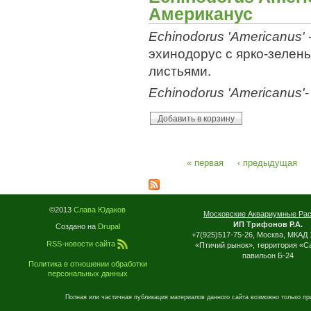
Американус
Echinodorus 'Americanus'
эхинодорус с ярко-зеле
листьями.
Echinodorus 'Americanus'
« первая
‹ предыдущая
Страницы
©2013
Слава Юдаков
Московские Аквариумные Ра
ИП Трифонов Р.А.
Создано на
Drupal
+7(925)517-75-26, Москва, МКАД 
RSS-новости сайта
«Птичий рынок», территория «С
павильон Б-24
Политика в отношении обработки
персональных данных
Полная или частичная публикация материалов данного сайта возможно только пр