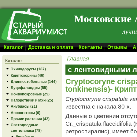
Перейти к основному содержанию
Московские 
лучш
Каталог
Доставка и оплата
Контакты
Отзывы
А
Главная
Каталог
с лентовидными 
Эхинодорусы (187)
Криптокорины (46)
Cryptocoryne crispa
Длинностебельные (144)
tonkinensis)- Крип
Буцефаландры (55)
Почвопокровные (25)
Cryptocoryne crispatula var
Папоротники и Мхи (25)
известна с начала 80-х.
Анубиасы (21)
Апоногетоны (6)
Данные о цветении отсут
Прочие растения (42)
Cr._сrispatula flaccidifoli
Светодиодные
ретроспиралис), имеет б
светильники (78)
Линейные