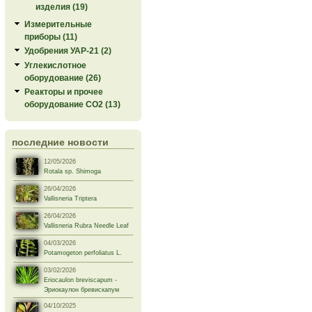
изделия (19)
Измерительные
приборы (11)
Удобрения УАР-21 (2)
Углекислотное
оборудование (26)
Реакторы и прочее
оборудование СО2 (13)
последние новости
12/05/2026
Rotala sp. Shimoga
26/04/2026
Vallisneria Triptera
26/04/2026
Vallisneria Rubra Needle Leaf
04/03/2026
Potamogeton perfoliatus L.
03/02/2026
Eriocaulon breviscapum -
Эриокаулон бревискапум
04/10/2025