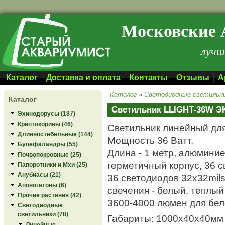
Перейти к основному содержанию
Московские 
лучш
Каталог
Доставка и оплата
Контакты
Отзывы
А
Каталог
»
Светодиодные светильн
Каталог
Светильник LLIGHT-36W 
Эхинодорусы (187)
Криптокорины (46)
Светильник линейный для
Длинностебельные (144)
Мощность 36 Ватт.
Буцефаландры (55)
Длина - 1 метр, алюмини
Почвопокровные (25)
герметичный корпус, 36 с
Папоротники и Мхи (25)
Анубиасы (21)
36 светодиодов 32x32mils
Апоногетоны (6)
свечения - белый, теплый
Прочие растения (42)
3600-4000 люмен для бел
Светодиодные
светильники (78)
Габариты: 1000х40х40мм
Линейные