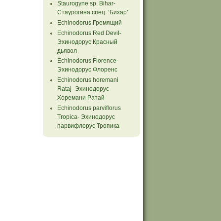
Staurogyne sp. Bihar-
Стаурогина спец. ‘Бихар’
Echinodorus Гремящий
Echinodorus Red Devil-
Эхинодорус Красный
дьявол
Echinodorus Florence-
Эхинодорус Флоренс
Echinodorus horemani
Rataj- Эхинодорус
Хоремани Ратай
Echinodorus parviflorus
Tropiсa- Эхинодорус
парвифлорус Тропика