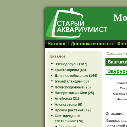
Перейти к основному содержанию
Мо
Каталог
Доставка и оплата
Кон
Каталог
»
Каталог
Saururu
Эхинодорусы (187)
Криптокорины (46)
Заурур
Длинностебельные (144)
Буцефаландры (55)
Происх
Почвопокровные (25)
Тип 
Папоротники и Мхи (25)
Окраска 
Анубиасы (21)
Допол
Апоногетоны (6)
Прочие растения (42)
Описание:
Светодиодные
Saururus ce
светильники (78)
болотистой 
Линейные