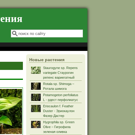
тения
Форма поиска
Поиск
Новые растения
Staurogyne sp. Repens
variegate Стаурогин
репенс вариегатный
Rotala sp. Shimoga –
Ротала шимога
Potamogeton perfoliatus
L - рдест перфолиатус
Eriocaulon f. Feather
Duster - Эриокаулон
Фазер Дастер
Hygrophila sp. Green
Olive – Гигрофила
зеленая оливка