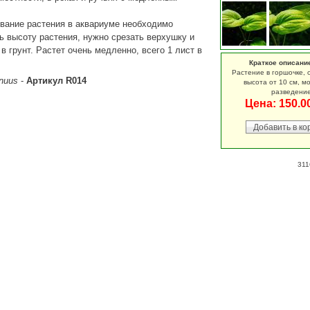
вание растения в аквариуме необходимо
ь высоту растения, нужно срезать верхушку и
 в грунт. Растет очень медленно, всего 1 лист в
Краткое описани
Растение в горшочке, о
rnuus
-
Артикул R014
высота от 10 см, м
разведени
Цена:
150.0
311