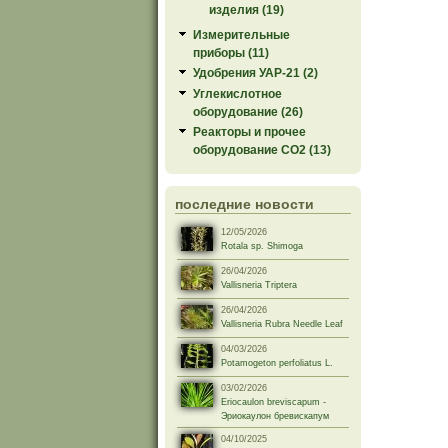
изделия (19)
Измерительные
приборы (11)
Удобрения УАР-21 (2)
Углекислотное
оборудование (26)
Реакторы и прочее
оборудование СО2 (13)
последние новости
12/05/2026
Rotala sp. Shimoga
26/04/2026
Vallisneria Triptera
26/04/2026
Vallisneria Rubra Needle Leaf
04/03/2026
Potamogeton perfoliatus L.
03/02/2026
Eriocaulon breviscapum -
Эриокаулон бревискапум
04/10/2025