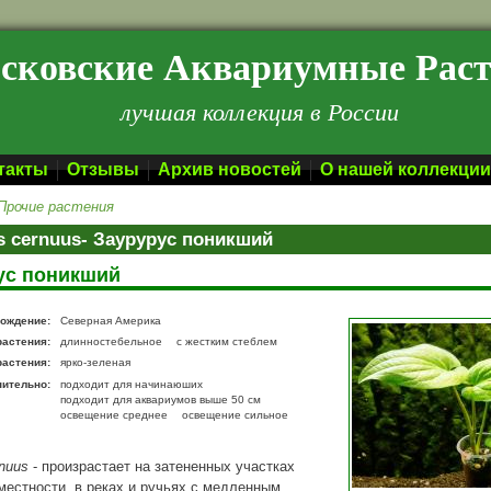
сковские Аквариумные Рас
лучшая коллекция в России
такты
Отзывы
Архив новостей
О нашей коллекции
Прочие растения
s cernuus- Заурурус поникший
ус поникший
ождение:
Северная Америка
растения:
длинностебельное
с жестким стеблем
растения:
ярко-зеленая
нительно:
подходит для начинаюших
подходит для аквариумов выше 50 см
освещение среднее
освещение сильное
rnuus
- произрастает на затененных участках
местности, в реках и ручьях с медленным