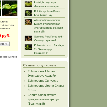
Ludwigia polycarpa
Людвигия поликарпа
Bolbitis sp. from Bau –
Больбитис Бау
Alternanthera reineckii
е лота:
Kleines Papageienblatt -
т 4 листьев,
Альтернантера рейнеки
осковское
папагейт
е
0 руб.
Samolus Parviflorus red -
Самолус красный
Echinodorus sp. Santiago
2 - Эхинодорус
Сантьяго 2
68 просмотров
Самые популярные
Echinodorus Aflame-
Эхинодорус Афлейм
Echinodorus Синусоид
Echinodorus Имени Славы
КПСС
Crinum calamistratum-
Кринум каламистратум
(Волнистый)