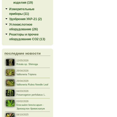
изделия (19)
Измерительные
приборы (11)
Удобрения УАР-21 (2)
Углекислотное
оборудование (26)
Реакторы и прочее
оборудование СО2 (13)
последние новости
12/05/2026
Rotala sp. Shimoga
26/04/2026
Vallisneria Triptera
26/04/2026
Vallisneria Rubra Needle Leaf
04/03/2026
Potamogeton perfoliatus L.
03/02/2026
Eriocaulon breviscapum -
Эриокаулон бревискапум
04/10/2025