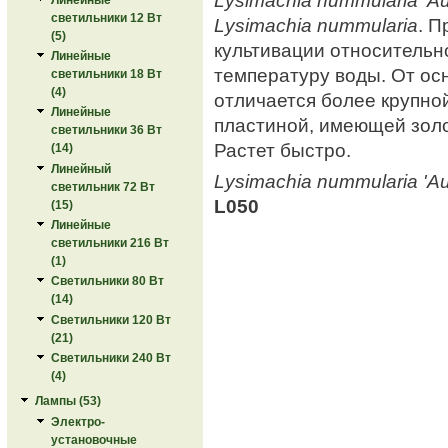
светильники 12 Вт
Lysimachia nummularia
. П
(5)
культивации относительн
Линейные
температуру воды. От о
светильники 18 Вт
(4)
отличается более крупно
Линейные
пластиной, имеющей золо
светильники 36 Вт
Растет быстро.
(14)
Линейный
Lysimachia nummularia 'Au
светильник 72 Вт
L050
(15)
Линейные
светильники 216 Вт
(1)
Светильники 80 Вт
(14)
Светильники 120 Вт
(21)
Светильники 240 Вт
(4)
Лампы (53)
Электро-
установочные