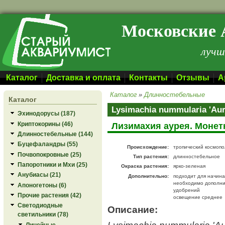
Перейти к основному содержанию
Московские 
лучш
Каталог
Доставка и оплата
Контакты
Отзывы
А
Каталог
»
Длинностебельные
Каталог
Lysimachia nummularia 'Au
Эхинодорусы (187)
Криптокорины (46)
Лизимахия аурея. Монет
Длинностебельные (144)
Буцефаландры (55)
Происхождение:
тропический космопо
Почвопокровные (25)
Тип растения:
длинностебельное
Папоротники и Мхи (25)
Окраска растения:
ярко-зеленая
Анубиасы (21)
Дополнительно:
подходит для начин
необходимо дополни
Апоногетоны (6)
удобрений
Прочие растения (42)
освещение среднее
Светодиодные
Описание:
светильники (78)
Lysimachia nummularia 'Au
Линейные