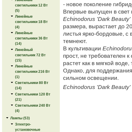
- новое поколение гибрид
светильники 12 Вт
Впервые выпущен в свет в
(5)
Линейные
Echinodorus 'Dark Beauty'
светильники 18 Вт
размера, вырастает до 2
(4)
листья ярко-бордовые, с
Линейные
светильники 36 Вт
темнеют.
(14)
В культивации
Echinodoru
Линейный
прост, не требователен к
светильник 72 Вт
(15)
растет как в мягкой воде, 
Линейные
Однако, для поддержания
светильники 216 Вт
сильном освещении.
(1)
Светильники 80 Вт
Echinodorus 'Dark Beauty'
(14)
Светильники 120 Вт
(21)
Светильники 240 Вт
(4)
Лампы (53)
Электро-
установочные