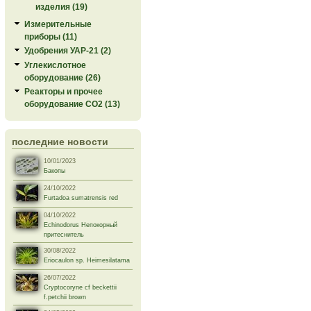
изделия (19)
Измерительные
приборы (11)
Удобрения УАР-21 (2)
Углекислотное
оборудование (26)
Реакторы и прочее
оборудование СО2 (13)
последние новости
10/01/2023
Бакопы
24/10/2022
Furtadoa sumatrensis red
04/10/2022
Echinodorus Непокорный
притеснитель
30/08/2022
Eriocaulon sp. Heimesilatama
26/07/2022
Cryptocoryne cf beckettii
f.petchii brown