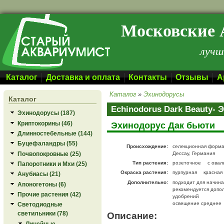
Перейти к основному содержанию
Московские 
лучш
Каталог
Доставка и оплата
Контакты
Отзывы
А
Каталог
»
Эхинодорусы
Каталог
Echinodorus Dark Beauty-
Эхинодорусы (187)
Криптокорины (46)
Эхинодорус Дак бьюти
Длинностебельные (144)
Буцефаландры (55)
Происхождение:
селекционная форма,
Почвопокровные (25)
Дессау, Германия
Тип растения:
розеточное
с овал
Папоротники и Мхи (25)
Окраска растения:
пурпурная
красная
Анубиасы (21)
Дополнительно:
подходит для начин
Апоногетоны (6)
рекомендуется допо
Прочие растения (42)
удобрений
освещение среднее
Светодиодные
Описание:
светильники (78)
Линейные