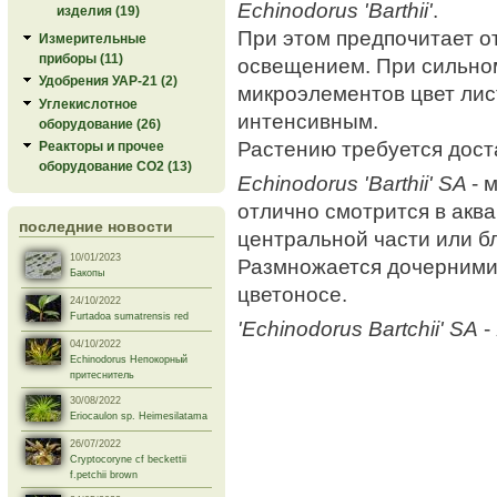
Echinodorus 'Barthii'
.
изделия (19)
При этом предпочитает о
Измерительные
приборы (11)
освещением. При сильно
Удобрения УАР-21 (2)
микроэлементов цвет лис
Углекислотное
интенсивным.
оборудование (26)
Растению требуется дост
Реакторы и прочее
оборудование СО2 (13)
Echinodorus 'Barthii' SA
- 
отлично смотрится в акв
последние новости
центральной части или бл
10/01/2023
Размножается дочерними
Бакопы
цветоносе.
24/10/2022
Furtadoa sumatrensis red
'Echinodorus Bartchii' SA
-
04/10/2022
Echinodorus Непокорный
притеснитель
30/08/2022
Eriocaulon sp. Heimesilatama
26/07/2022
Cryptocoryne cf beckettii
f.petchii brown