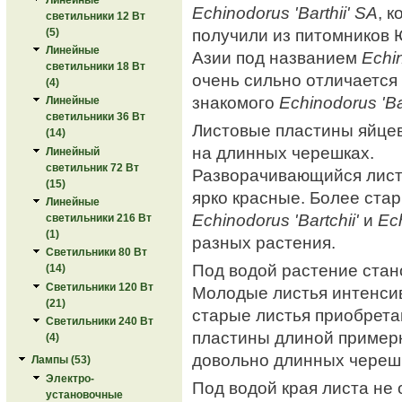
Echinodorus 'Barthii' SA
, 
светильники 12 Вт
получили из питомников 
(5)
Линейные
Азии под названием
Echin
светильники 18 Вт
очень сильно отличается 
(4)
знакомого
Echinodorus 'Bar
Линейные
светильники 36 Вт
Листовые пластины яйце
(14)
на длинных черешках.
Линейный
светильник 72 Вт
Разворачивающийся лист 
(15)
ярко красные. Более стар
Линейные
Echinodorus 'Bartchii'
и
Ech
светильники 216 Вт
(1)
разных растения.
Светильники 80 Вт
Под водой растение стан
(14)
Светильники 120 Вт
Молодые листья интенсив
(21)
старые листья приобрета
Светильники 240 Вт
пластины длиной примерн
(4)
довольно длинных череш
Лампы (53)
Электро-
Под водой края листа не 
установочные