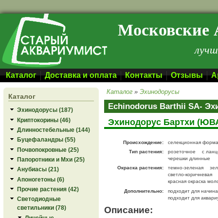
Перейти к основному содержанию
Московские 
лучш
Каталог
Доставка и оплата
Контакты
Отзывы
А
Каталог
»
Эхинодорусы
Каталог
Echinodorus Barthii SA- Э
Эхинодорусы (187)
Криптокорины (46)
Эхинодорус Бартхи (ЮВ
Длинностебельные (144)
Буцефаландры (55)
Происхождение:
селекционная форма
Почвопокровные (25)
Тип растения:
розеточное
с лан
черешки длинные
Папоротники и Мхи (25)
Окраска растения:
темно-зеленая
зел
Анубиасы (21)
светло-коричневая
Апоногетоны (6)
красная окраска мол
Прочие растения (42)
Дополнительно:
подходит для начин
подходит для аквари
Светодиодные
Описание:
светильники (78)
Линейные