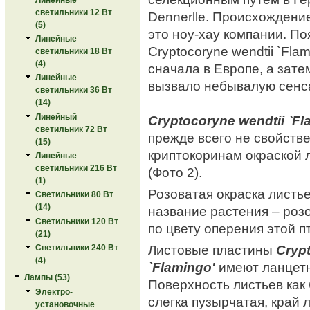
светильники 12 Вт
Dennerlle. Происхождени
(5)
это ноу-хау компании. П
Линейные
Cryptocoryne wendtii `Fla
светильники 18 Вт
(4)
сначала в Европе, а зате
Линейные
вызвало небывалую сенс
светильники 36 Вт
(14)
Линейный
Cryptocoryne wendtii `Fl
светильник 72 Вт
прежде всего не свойств
(15)
криптокоринам окраской 
Линейные
светильники 216 Вт
(Фото 2).
(1)
Розоватая окраска листь
Светильники 80 Вт
(14)
название растения – роз
Светильники 120 Вт
по цвету оперения этой п
(21)
Листовые пластины
Cryp
Светильники 240 Вт
(4)
`Flamingo'
имеют ланцет
Лампы (53)
Поверхность листьев как 
Электро-
слегка пузырчатая, край 
установочные