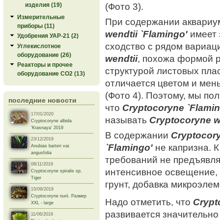
(Фото 3).
изделия (19)
Измерительные
При содержании аквари
приборы (11)
wendtii `Flamingo'
имеет 
Удобрения УАР-21 (2)
сходство с рядом вариа
Углекислотное
оборудование (26)
wendtii
, похожа формой р
Реакторы и прочее
структурой листовых плас
оборудование СО2 (13)
отличается цветом и ме
(Фото 4). Поэтому, мы по
последние новости
что
Cryptocoryne `Flamin
17/01/2020
называть
Cryptocoryne w
Cryptocoryne albida
'Krasnaya' 2019
В содержании
Cryptocory
23/12/2019
`Flamingo'
не капризна. 
Anubias barteri var.
angusfolia
требований не предъявля
08/11/2019
интенсивное освещение,
Cryptocoryne spiralis sp.
Tiger
грунт, добавка микроэле
15/09/2019
Cryptocoryne nurii. Размер
Надо отметить, что
Crypt
XXL - large
развивается значительн
11/06/2019