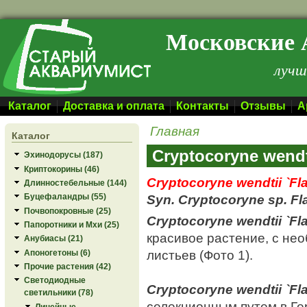
Перейти к основному содержанию
Московские 
лучш
Каталог
Доставка и оплата
Контакты
Отзывы
А
Главная
Каталог
Cryptocoryne wendt
Эхинодорусы (187)
Криптокорины (46)
Cryptocoryne wendtii `Fl
Длинностебельные (144)
Syn. Cryptocoryne sp. F
Буцефаландры (55)
Почвопокровные (25)
Cryptocoryne wendtii `Fl
Папоротники и Мхи (25)
красивое растение, с не
Анубиасы (21)
листьев (Фото 1).
Апоногетоны (6)
Прочие растения (42)
Светодиодные
Cryptocoryne wendtii `Fl
светильники (78)
селекционным путем в Г
Линейные