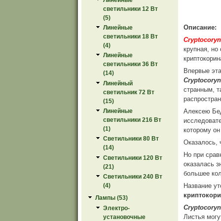
светильники 12 Вт
(5)
Описание:
Линейные
светильники 18 Вт
Cryptocoryne
(4)
крупная, но
Линейные
криптокорин
светильники 36 Вт
Впервые эта
(14)
Cryptocoryn
Линейный
странным, т
светильник 72 Вт
распростран
(15)
Алексею Бед
Линейные
светильники 216 Вт
исследовате
(1)
которому он
Светильники 80 Вт
Оказалось, 
(14)
Но при срав
Светильники 120 Вт
оказалась з
(21)
большее кол
Светильники 240 Вт
Название ут
(4)
криптокори
Лампы (53)
Cryptocoryne
Электро-
Листья могу
установочные