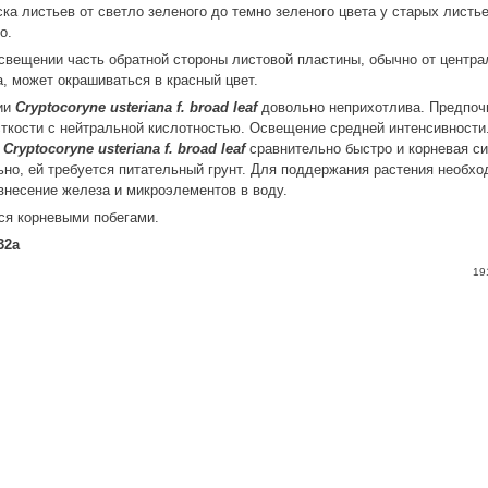
ска листьев от светло зеленого до темно зеленого цвета у старых листь
о.
свещении часть обратной стороны листовой пластины, обычно от центр
а, может окрашиваться в красный цвет.
ии
Cryptocoryne usteriana f. broad leaf
довольно неприхотлива. Предпоч
ткости с нейтральной кислотностью. Освещение средней интенсивности.
я
Cryptocoryne usteriana f. broad leaf
сравнительно быстро и корневая с
ьно, ей требуется питательный грунт. Для поддержания растения необх
внесение железа и микроэлементов в воду.
ся корневыми побегами.
32a
19