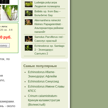
Ludwigia polycarpa
Людвигия поликарпа
Bolbitis sp. from Bau –
Больбитис Бау
Alternanthera reineckii
Kleines Papageienblatt -
е лота:
Альтернантера рейнеки
20 см . 4-6
папагейт
00 руб.
Samolus Parviflorus red -
Самолус красный
Echinodorus sp. Santiago
2 - Эхинодорус
Сантьяго 2
ток, по
Самые популярные
Echinodorus Aflame-
ия
Эхинодорус Афлейм
ило,
Echinodorus Синусоид
Echinodorus Имени Славы
КПСС
Crinum calamistratum-
Кринум каламистратум
азмерами.
(Волнистый)
нь - около