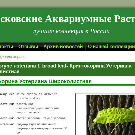
сковские Аквариумные Рас
лучшая коллекция в России
такты
Отзывы
Архив новостей
О нашей коллекции
Криптокорины
ryne usteriana f. broad leaf- Криптокорина Устериана
листная
корина Устериана Широколистная
ождение:
континентальная часть Юго-
Восточной Азии
растения:
розеточное
с ланцетовидными листьями
широколистное
растения:
светло-зеленая
темно-зеленая
нительно:
подходит для начинаюших
подходит для аквариумов выше 50
см