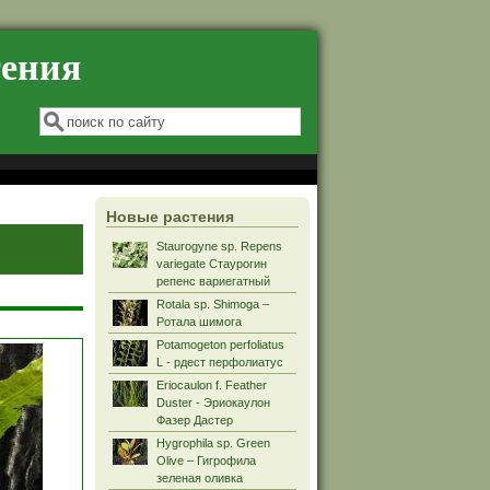
тения
Форма поиска
Поиск
Новые растения
Staurogyne sp. Repens
variegate Стаурогин
репенс вариегатный
Rotala sp. Shimoga –
Ротала шимога
Potamogeton perfoliatus
L - рдест перфолиатус
Eriocaulon f. Feather
Duster - Эриокаулон
Фазер Дастер
Hygrophila sp. Green
Olive – Гигрофила
зеленая оливка