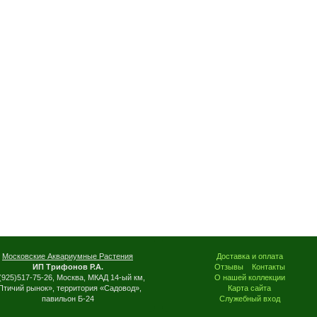
Московские Аквариумные Растения
Доставка и оплата
ИП Трифонов Р.А.
Отзывы
Контакты
(925)517-75-26, Москва, МКАД 14-ый км,
О нашей коллекции
Птичий рынок», территория «Садовод»,
Карта сайта
павильон Б-24
Служебный вход