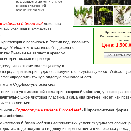
рекомендуется дополнительное
внесение удобрений
освещение среднее
 usteriana f. broad leaf
довольно
 очень красивая и эффектная
Краткое описани
а.
Растение высотой от 
листьев
 криптокорина появилась в России под названием
Цена:
1,500.
e sp. Vietnam
, что казалось бы довольно
ак как Вьетнам не является ареалом
ения криптокорин в природе.
ному, известному коллекционеру и
лю рода криптокорин, удалось получить от
Cryptocoryne sp. Vietnam
цве
 смог определить точную видовую принадлежность.
что это
Cryptocoryne usteriana
.
нении ее с уже известной тогда криптокориной
usteriana
, у нового растен
начительно шире листовая пластина и сама она крупнее, несет, как прав
ичество листьев.
очнили -
Cryptocoryne usteriana f. broad leaf
-
Широколистная форма
ны usteriana
.
 usteriana f. broad leaf
при благоприятных условиях удивляет своими р
т достигать до полуметра в длину и шириной почти в человеческую ладо