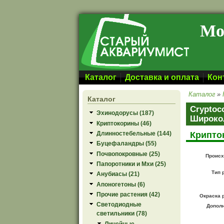
Перейти к основному содержанию
Мо
Каталог
Доставка и оплата
Кон
Каталог
»
Каталог
Cryptoco
Эхинодорусы (187)
Широко
Криптокорины (46)
Крипто
Длинностебельные (144)
Буцефаландры (55)
Почвопокровные (25)
Происх
Папоротники и Мхи (25)
Тип 
Анубиасы (21)
Апоногетоны (6)
Прочие растения (42)
Окраска 
Светодиодные
Допол
светильники (78)
Линейные