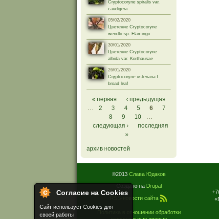
Cryptocoryne spiralis var.
caudigera
05/02/2020
Цветение Cryptocoryne
wendtii sp. Flamingo
30/01/2020
Цветение Cryptocoryne
albida var. Korthausae
26/01/2020
Cryptocoryne usteriana f.
broad leaf
Страницы
« первая
‹ предыдущая
…
2
3
4
5
6
7
8
9
10
…
следующая ›
последняя
»
архив новостей
©2013
Слава Юдаков
Создано на
Drupal
+7
Согласие на Cookies
RSS-новости сайта
«
Сайт использует Cookies для
Политика в отношении обработки
своей работы
персональных данных