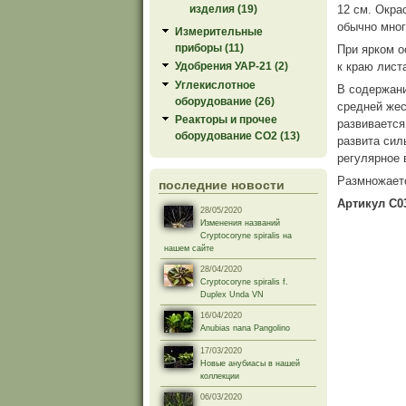
изделия (19)
12 см. Окра
обычно мног
Измерительные
приборы (11)
При ярком о
к краю лист
Удобрения УАР-21 (2)
Углекислотное
В содержан
оборудование (26)
средней жес
Реакторы и прочее
развиваетс
оборудование СО2 (13)
развита сил
регулярное 
Размножает
последние новости
Артикул C0
28/05/2020
Изменения названий
Cryptocoryne spiralis на
нашем сайте
28/04/2020
Cryptocoryne spiralis f.
Duplex Unda VN
16/04/2020
Anubias nana Pangolino
17/03/2020
Новые анубиасы в нашей
коллекции
06/03/2020