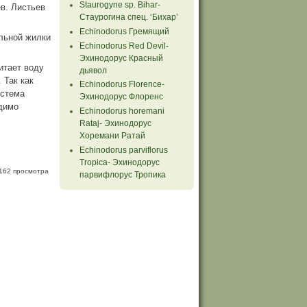
Staurogyne sp. Bihar-
ев. Листьев
Стаурогина спец. ‘Бихар’
Echinodorus Гремящий
альной жилки
Echinodorus Red Devil-
Эхинодорус Красный
итает воду
дьявол
 Так как
Echinodorus Florence-
истема
Эхинодорус Флоренс
одимо
Echinodorus horemani
Rataj- Эхинодорус
Хоремани Ратай
Echinodorus parviflorus
Tropiсa- Эхинодорус
162 просмотра
парвифлорус Тропика