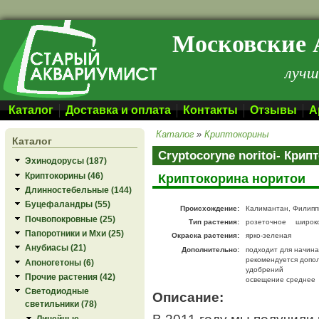
Перейти к основному содержанию
Московские 
лучш
Каталог
Доставка и оплата
Контакты
Отзывы
А
Каталог
»
Криптокорины
Каталог
Cryptocoryne noritoi- Кри
Эхинодорусы (187)
Криптокорины (46)
Криптокорина норитои
Длинностебельные (144)
Буцефаландры (55)
Происхождение:
Калимантан, Филип
Почвопокровные (25)
Тип растения:
розеточное
широк
Папоротники и Мхи (25)
Окраска растения:
ярко-зеленая
Анубиасы (21)
Дополнительно:
подходит для начин
рекомендуется допо
Апоногетоны (6)
удобрений
Прочие растения (42)
освещение среднее
Светодиодные
Описание:
светильники (78)
В 2011 году мы получили
Линейные