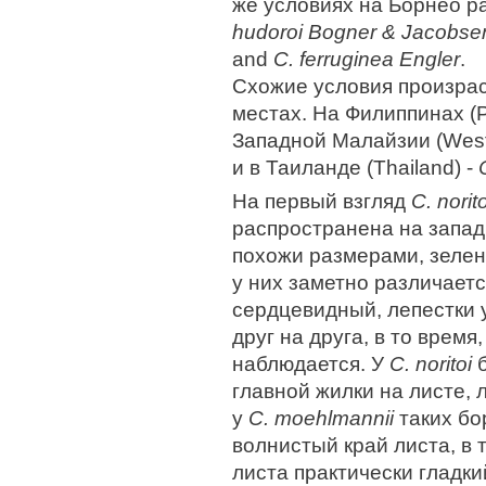
же условиях на Борнео р
hudoroi Bogner & Jacobse
and
C. ferruginea Engler
.
Схожие условия произрас
местах. На Филиппинах (Ph
Западной Малайзии (West
и в Таиланде (Thailand) -
На первый взгляд
C. norit
распространена на запа
похожи размерами, зелен
у них заметно различаетс
сердцевидный, лепестки 
друг на друга, в то время,
наблюдается. У
C. noritoi
б
главной жилки на листе, 
у
С. moehlmannii
таких бор
волнистый край листа, в т
листа практически гладки