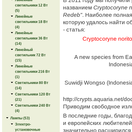
светильники 12 Вт
названием
Cryptocoryne n
(5)
Redeb"
. Наиболее полна
Линейные
которую удалось найти о
светильники 18 Вт
(4)
- статья:
Линейные
Cryptocoryne norito
светильники 36 Вт
(14)
Линейный
светильник 72 Вт
A new species from Ea
(15)
Indonesi
Линейные
светильники 216 Вт
(1)
Suwidji Wongso (Indonesia
Светильники 80 Вт
(14)
Светильники 120 Вт
http://crypts.aquaria.net/do
(21)
Приводим свободное изл
Светильники 240 Вт
(4)
В последние годы, благо
Лампы (53)
и европейских любителей
Электро-
значительно расширился 
установочные