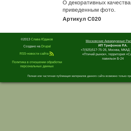
О декоративных качеств
приведенным фото.
Артикул C020
©2013
Слава Юдаков
Московские Аквариумные Ра
ИП Трифонов Р.А.
Создано на
Drupal
+7(925)517-75-26, Москва, МКАД 
RSS-новости сайта
«Птичий рынок», территория «С
павильон Б-24
Политика в отношении обработки
персональных данных
Полная или частичная публикация материалов данного сайта возможно только пр