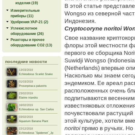
изделия (19)
В этой статье представле
Измерительные
Wongso из северной час
приборы (11)
Индонезия.
Удобрения УАР-21 (2)
Cryptocoryne noritoi Wo
Углекислотное
оборудование (26)
Свое название криптокор
Реакторы и прочее
флоры этой местности фа
оборудование СО2 (13)
первого ее сборщика Norit
Suwidji Wongso (Indonesia
последние новости
(Netherlands) впервые оп
13/03/2019
Насколько мы знаем сего
Echinodorus Scarlet Snake
эндемиком. Ее ареал расп
01/03/2019
Proserpinaca palustris
расположенных очень близ
23/02/2019
подпитываются весенними
Elatine triandra
известняковых отложени
16/02/2019
Echinodorus sp. San Carlos
почувствовали растущий 
03/02/2019
этой культуре, хотели вм
Aquarium Banana Plant
noritoi
прямо в ручьях. Но 
15/12/2018
Echinodorus `Spidernet`_Jp