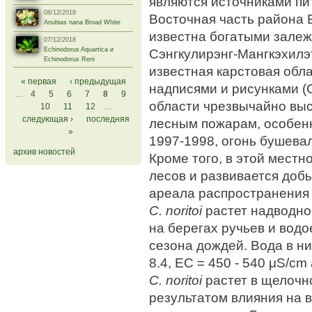
являются источниками пи
08/12/2018
Восточная часть района 
Anubias nana Broad White
известна богатыми залеж
07/12/2018
Сэнгкулирэнг-Мангкэхилэт
Echinodorus Aquartica и
Echinodorus Reni
известная карстовая обл
Страницы
« первая
‹ предыдущая
надписями и рисунками (
…
4
5
6
7
8
9
области чрезвычайно выс
10
11
12
…
следующая ›
последняя
лесным пожарам, особенн
»
1997-1998, огонь бушева
архив новостей
Кроме того, в этой местн
лесов и развивается добы
ареала распространени
C. noritoi
растет надводно
на берегах ручьев и вод
сезона дождей. Вода в ни
8.4, EC = 450 - 540 μS/cm 
C. noritoi
растет в щелочно
результатом влияния на 