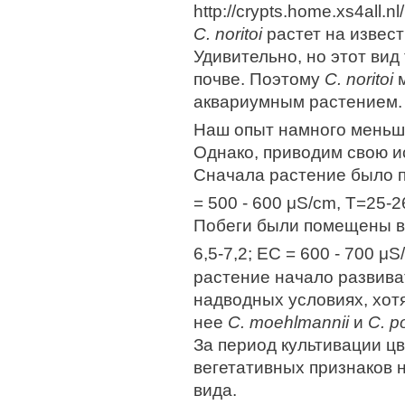
http://crypts.home.xs4all.n
C. noritoi
растет на извест
Удивительно, но этот вид
почве. Поэтому
C. noritoi
м
аквариумным растением.
Наш опыт намного меньше
Однако, приводим свою 
Сначала растение было п
= 500 - 600 μS/cm, Т=25-
Побеги были помещены в 
6,5-7,2; EC = 600 - 700 μ
растение начало развива
надводных условиях, хот
нее
С. moehlmannii
и
С. po
За период культивации цв
вегетативных признаков 
вида.