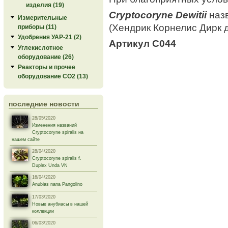
изделия (19)
Сryptocoryne Dewitii
назв
Измерительные
(Хендрик Корнелис Дирк д
приборы (11)
Удобрения УАР-21 (2)
Артикул C044
Углекислотное
оборудование (26)
Реакторы и прочее
оборудование СО2 (13)
последние новости
28/05/2020
Изменения названий
Cryptocoryne spiralis на
нашем сайте
28/04/2020
Cryptocoryne spiralis f.
Duplex Unda VN
16/04/2020
Anubias nana Pangolino
17/03/2020
Новые анубиасы в нашей
коллекции
06/03/2020