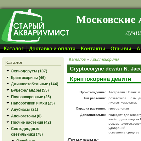
Перейти к основному содержанию
Московские 
лучш
Каталог
Доставка и оплата
Контакты
Отзывы
А
Каталог
»
Криптокорины
Каталог
Cryptocoryne dewitii N. Ja
Эхинодорусы (187)
Криптокорины (46)
Криптокорина девити
Длинностебельные (144)
Буцефаландры (55)
Происхождение:
Австралия, Новая З
Почвопокровные (25)
Тип растения:
розеточное
с яйце
листья пузырчатые
Папоротники и Мхи (25)
Окраска растения:
ярко-зеленая
Анубиасы (21)
Дополнительно:
подходит для аквари
Апоногетоны (6)
необходима подача 
Прочие растения (42)
рекомендуется допо
удобрений
Светодиодные
освещение среднее
светильники (78)
Описание:
Линейные