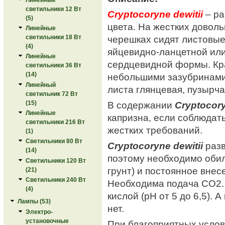
светильники 12 Вт
Сryptocoryne dewitii
– ра
(5)
цвета. На жестких довол
Линейные
черешках сидят листовы
светильники 18 Вт
(4)
яйцевидно-ланцетной или
Линейные
сердцевидной формы. Кр
светильники 36 Вт
(14)
небольшими зазубринами
Линейный
листа глянцевая, пузырча
светильник 72 Вт
(15)
В содержании
Сryptocory
Линейные
капризна, если соблюдат
светильники 216 Вт
жестких требований.
(1)
Светильники 80 Вт
Сryptocoryne dewitii
разв
(14)
поэтому необходимо обил
Светильники 120 Вт
грунт) и постоянное внес
(21)
Светильники 240 Вт
Необходима подача СО2. 
(4)
кислой (рН от 5 до 6,5).
Лампы (53)
нет.
Электро-
установочные
При благоприятных усло