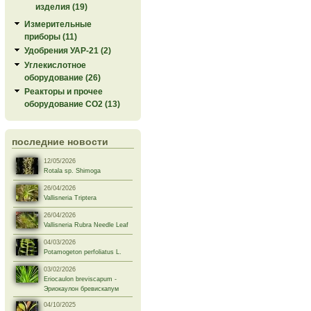
изделия (19)
Измерительные
приборы (11)
Удобрения УАР-21 (2)
Углекислотное
оборудование (26)
Реакторы и прочее
оборудование СО2 (13)
последние новости
12/05/2026
Rotala sp. Shimoga
26/04/2026
Vallisneria Triptera
26/04/2026
Vallisneria Rubra Needle Leaf
04/03/2026
Potamogeton perfoliatus L.
03/02/2026
Eriocaulon breviscapum -
Эриокаулон бревискапум
04/10/2025