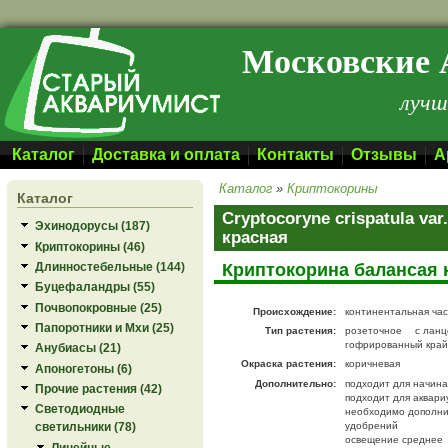
Перейти к основному содержанию
Московские 
лучш
Каталог
Доставка и оплата
Контакты
Отзывы
А
Каталог
»
Криптокорины
Каталог
Cryptocoryne crispatula va
Эхинодорусы (187)
красная
Криптокорины (46)
Криптокорина балансая 
Длинностебельные (144)
Буцефаландры (55)
Почвопокровные (25)
Происхождение:
континентальная ча
Папоротники и Мхи (25)
Тип растения:
розеточное
с лан
гофрированный край
Анубиасы (21)
Окраска растения:
коричневая
Апоногетоны (6)
Дополнительно:
подходит для начин
Прочие растения (42)
подходит для аквари
Светодиодные
необходимо дополни
удобрений
светильники (78)
освещение среднее
Линейные