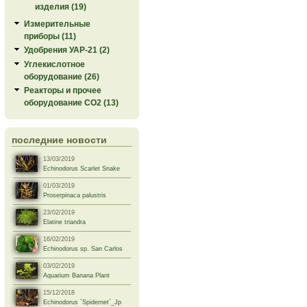
изделия (19)
Измерительные
приборы (11)
Удобрения УАР-21 (2)
Углекислотное
оборудование (26)
Реакторы и прочее
оборудование СО2 (13)
последние новости
13/03/2019
Echinodorus Scarlet Snake
01/03/2019
Proserpinaca palustris
23/02/2019
Elatine triandra
16/02/2019
Echinodorus sp. San Carlos
03/02/2019
Aquarium Banana Plant
15/12/2018
Echinodorus `Spidernet`_Jp