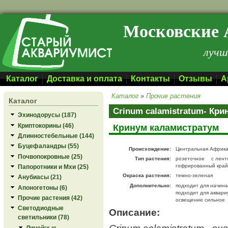
Перейти к основному содержанию
Московские 
лучш
Каталог
Доставка и оплата
Контакты
Отзывы
А
Каталог
»
Прочие растения
Каталог
Crinum calamistratum- Кр
Эхинодорусы (187)
Криптокорины (46)
Кринум каламистратум
Длинностебельные (144)
Буцефаландры (55)
Происхождение:
Центральная Африк
Почвопокровные (25)
Тип растения:
розеточное
с лен
гофрированный край
Папоротники и Мхи (25)
Окраска растения:
темно-зеленая
Анубиасы (21)
Дополнительно:
подходит для начин
Апоногетоны (6)
подходит для аквари
Прочие растения (42)
освещение сильное
Светодиодные
Описание:
светильники (78)
Crinum calamistratum
- оч
Линейные