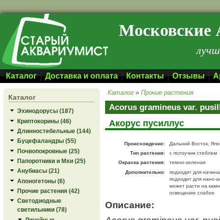
Перейти к основному содержанию
Московские 
лучш
Каталог
Доставка и оплата
Контакты
Отзывы
А
Каталог
»
Прочие растения
Каталог
Acorus gramineus var. pusi
Эхинодорусы (187)
Криптокорины (46)
Акорус пусиллус
Длинностебельные (144)
Буцефаландры (55)
Происхождение:
Дальний Восток, Япо
Почвопокровные (25)
Тип растения:
с ползучим стеблем
Папоротники и Мхи (25)
Окраска растения:
темно-зеленая
Анубиасы (21)
Дополнительно:
подходит для начин
подходит для нано-а
Апоногетоны (6)
может расти на камн
Прочие растения (42)
освещение слабое
Светодиодные
Описание:
светильники (78)
Acorus gramineus var. pusi
Линейные