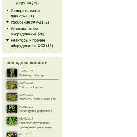
изделия (19)
Измерительные
приборы (11)
Удобрения УАР-21 (2)
Углекислотное
оборудование (26)
Реакторы и прочее
оборудование СО2 (13)
последние новости
12/05/2026
Rotala sp. Shimoga
26/04/2026
Vallisneria Triptera
26/04/2026
Vallisneria Rubra Needle Leaf
04/03/2026
Potamogeton perfoliatus L.
03/02/2026
Eriocaulon breviscapum -
Эриокаулон бревискапум
04/10/2025