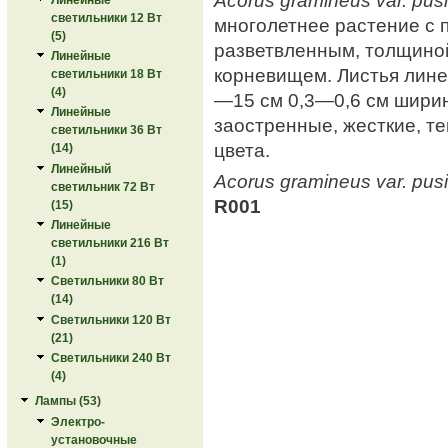
светильники 12 Вт
многолетнее растение с 
(5)
разветвленным, толщиной
Линейные
корневищем. Листья лине
светильники 18 Вт
(4)
—15 см 0,3—0,6 см ширин
Линейные
заостренные, жесткие, т
светильники 36 Вт
цвета.
(14)
Линейный
Acorus gramineus var. pusi
светильник 72 Вт
R001
(15)
Линейные
светильники 216 Вт
(1)
Светильники 80 Вт
(14)
Светильники 120 Вт
(21)
Светильники 240 Вт
(4)
Лампы (53)
Электро-
установочные