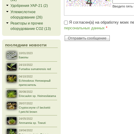
Удобрения УАР-21 (2)
Введите пять
Углекислотное
оборудование (26)
Я согласен(а) на обработку моих 
Реакторы и прочее
персональных данных
*
оборудование СО2 (13)
последние новости
10/01/2023
Бакопы
24/10/2022
Furtadoa sumatrensis red
04/10/2022
Echinodorus Непокорный
притеснитель
30/08/2022
Eriocaulon sp. Heimesilatama
26/07/2022
Cryptocoryne cf beckettii
f.petchii brown
24/05/2022
Ammannia sp. Towuti
19/04/2022