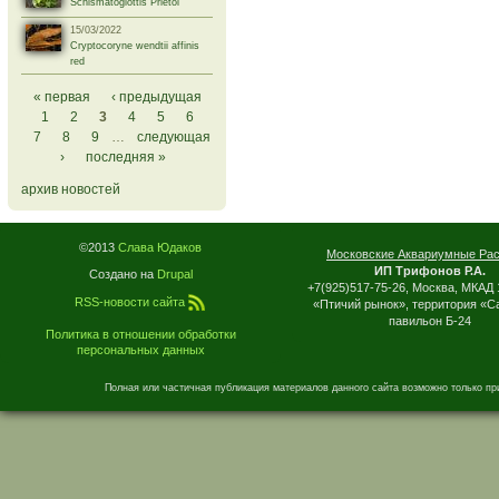
Schismatoglottis Prietoi
15/03/2022
Cryptocoryne wendtii affinis
red
Страницы
« первая
‹ предыдущая
1
2
3
4
5
6
7
8
9
…
следующая
›
последняя »
архив новостей
©2013
Слава Юдаков
Московские Аквариумные Ра
ИП Трифонов Р.А.
Создано на
Drupal
+7(925)517-75-26, Москва, МКАД 
RSS-новости сайта
«Птичий рынок», территория «С
павильон Б-24
Политика в отношении обработки
персональных данных
Полная или частичная публикация материалов данного сайта возможно только пр