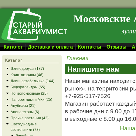
Перейти к основному содержанию
Московские 
лучш
Каталог
Доставка и оплата
Контакты
Отзывы
А
Главная
Каталог
Напишите нам
Эхинодорусы (187)
Криптокорины (46)
Наши магазины находится
Длинностебельные (144)
рынок», на территории р
Буцефаландры (55)
Почвопокровные (25)
+7-925-517-7526
Папоротники и Мхи (25)
Магазин работает каждый
Анубиасы (21)
в рабочие дни с 9.00 до 1
Апоногетоны (6)
в выходные с 8.00 до 16.
Прочие растения (42)
Светодиодные
Наша 
светильники (78)
Линейные