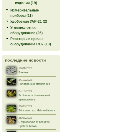
изделия (19)
Измерительные
приборы (11)
Удобрения УАР-21 (2)
Углекислотное
оборудование (26)
Реакторы и прочее
оборудование СО2 (13)
последние новости
10/01/2023
Бакопы
24/10/2022
Furtadoa sumatrensis red
04/10/2022
Echinodorus Непокорный
притеснитель
30/08/2022
Eriocaulon sp. Heimesilatama
26/07/2022
Cryptocoryne cf beckettii
f.petchii brown