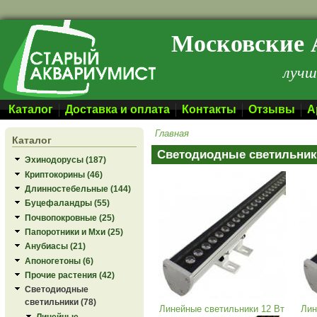
Перейти к основному содержанию
Московские 
лучш
Каталог
Доставка и оплата
Контакты
Отзывы
А
Главная
Каталог
Светодиодные светильни
Эхинодорусы (187)
Криптокорины (46)
Длинностебельные (144)
Буцефаландры (55)
Почвопокровные (25)
Папоротники и Мхи (25)
Анубиасы (21)
Апоногетоны (6)
Прочие растения (42)
Светодиодные
светильники (78)
Линейные светильники 12 Вт
Лин
Линейные